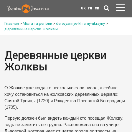
uk
ru
en
Главная
>
Міста та регіони
>
derevyannye-khramy-ukrayny
>
Деревянные церкви Жолквы
Деревянные церкви
Жолквы
О Жовкве уже когда-то несколько слов писал, а сейчас
хочу остановиться на жолковских деревянных церквях:
Святой Троицы (1720) и Рождества Пресвятой Богородицы
(1705).
Первую должен был видеть каждый кто посещал Жолкву,
ведь не заметить ее трудно.
Расположена она на улице
Львовской, которая идет от цетра города до трассы на