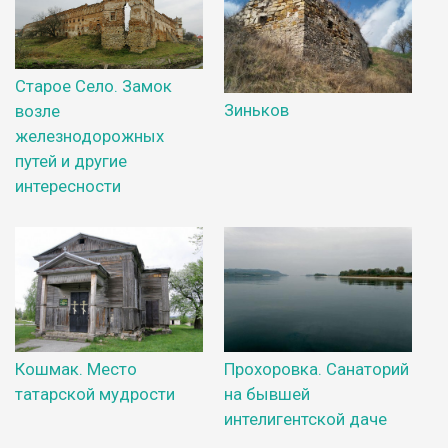
Старое Село. Замок
Зиньков
возле
железнодорожных
путей и другие
интересности
Кошмак. Место
Прохоровка. Санаторий
татарской мудрости
на бывшей
интелигентской даче