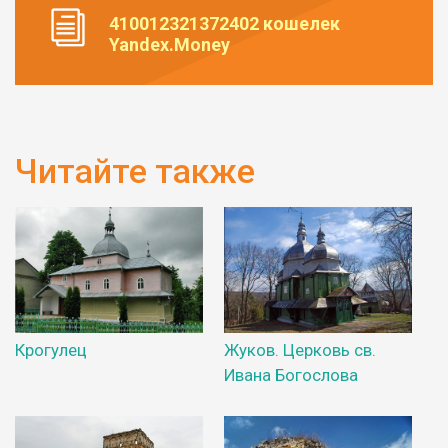
410012321372402 кошелек
Yandex.Money
Читайте также
Крогулец
Жуков. Церковь св.
Ивана Богослова