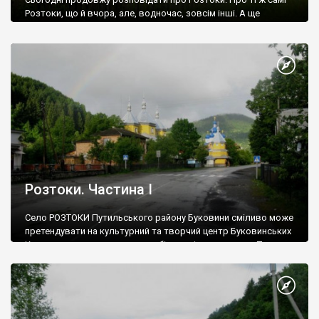
Розтоки, що й вчора, але, водночас, зовсім інші. А ще
розповім про природне диво Буковинських Карпат – каскад
Смугарівських водоспадів.
Розтоки. Частина І
Село РОЗТОКИ Путильського району Буковини сміливо може
претендувати на культурний та творчий центр Буковинських
Карпат, адже причин для того більш, ніж достатньо. По-
перше, це місце просвітницької діяльності Юрія Федьковича.
В Розтоках поет працював вчителем, тут він написав ряд
віршів, один з яких містить пророцькі слова про соборну
Україну.