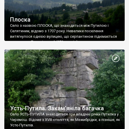
Плоска
Cело з назвою ПЛОСКА, що знаходиться між Путилою і
Селятиним, відомо з 1707 року. Невелике поселення
витягнулося однією вулицею, що серпантином піднімається
на перевал Плосківський (970 метрів).
Усть-Путила. Закам’яніла багачка
Cело УСТЬ-ПУТИЛА знаходиться при впадінні річки Путилка у
Черемош. Відоме з XVIII століття, як Межибрідки, а пізніше, як
Устє-Путилів.