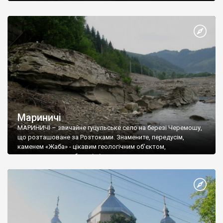
Село в першу чергу знайоме завдяки пам’ятці природи –
скелі Закам’яніла Багачка. Скеля розташована ліворуч від
дороги і являє собою геологічне утворення пірамідальної
форми висотою 30 метрів, шириною в основі 12 метрів, і
справді нагадує постать людини.
Мариничі
МАРИНИЧІ – звичайне гуцульське село на березі Черемошу,
що розташоване за Розтоками. Знамените, передусім,
каменем «Жаба» - цікавим геологічним об’єктом,
розташованим на березі річки.
Пам’ятку ви не пропустите. Відповідний дорожній вказівник
підкаже вам місце її розташування.