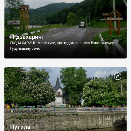
Підзахаричі
ПІДЗАХАРИЧІ - маленьке, але відоме на всю Буковинську
Гуцульщину село.
Путила