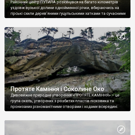
Районний центр ПУТИЛА розкинувся на багато кілометрів
уздовж вузької долини однойменної річки, вбираючись на
гірські схили дерев’яними гуцульськими хатками та сучасними
корпусами нових будинків.
Протяте Каміння і Соколине Око
Дивовижне природне утворення «ПРОТЯТЕ КАМІННЯ» – це
група скель, утворених з розбитих пластів пісковика та
пронизаних різноманітними отворами і ходами всередині.