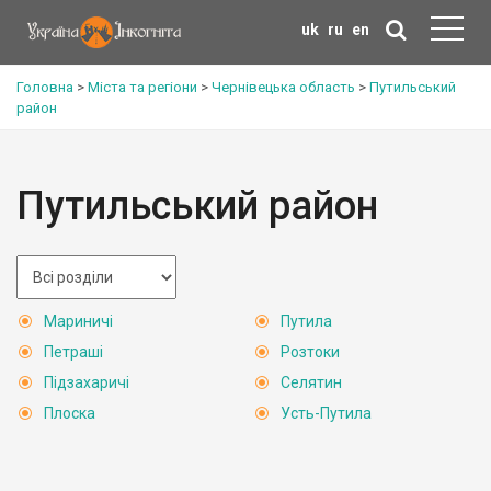
uk
ru
en
Головна
>
Міста та регіони
>
Чернівецька область
>
Путильський
район
Путильський район
Мариничі
Путила
Петраші
Розтоки
Підзахаричі
Селятин
Плоска
Усть-Путила