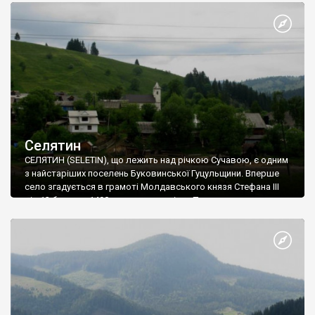
Селятин
СЕЛЯТИН (SELETIN), що лежить над річкою Сучавою, є одним
з найстаріших поселень Буковинської Гуцульщини. Вперше
село згадується в грамоті Молдавського князя Стефана ІІІ
від 13 березня 1490 року, як власність Путнянського
монастиря. Сьогодні цей відомий православний монастир
знаходиться на території Румунії.