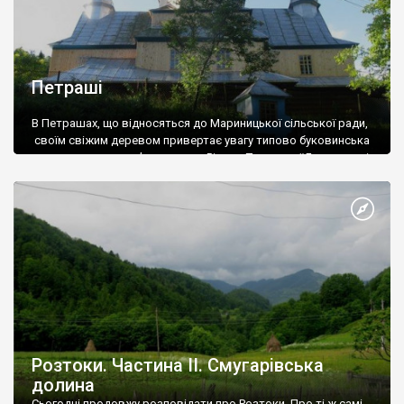
Петраші
В Петрашах, що відносяться до Мариницької сільської ради,
своїм свіжим деревом привертає увагу типово буковинська
трикупольна дерев’яна церква Різдва Пресвятої Богородиці
(1863 рік).
Загальний вигляд:
Розтоки. Частина ІІ. Смугарівська
долина
Сьогодні продовжу розповідати про Розтоки. Про ті ж самі