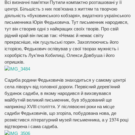
Всі визначні пам’ятки Путили компактно розташовані у її
центрі. Більшість з них пов’язана з життям та творчою
діяльність «буковинського кобзаря», видатного українського
письменника Юрія Федьковича. Тут письменник народився,
тут він створив одні з найкращих своїх творів. Про свій
рідний край він писав так: «Немає й немає світу
прекрасніше, ніж гуцульські гори». Захоплюючись його
історією, Федькович оспівував у свої творах мужність і
хоробрість Лук’яна Кобилиці, Олекси Довбуша і його
опришків.
Садиба родини Федьковичів знаходиться у самому центрі
села ліворуч від головної дороги. Первісний дерев’яний
будинок садиби, в якому народився й виховувався
майбутній великий письменник, був збудований ще
наприкінці ХVІІІ століття. У післявоєнні роки на місце
садиби Федьковичів, що згоріла, побудована нова, де
розмістився літературний музей письменника, а у 1974 році
відтворена і сама садиба.