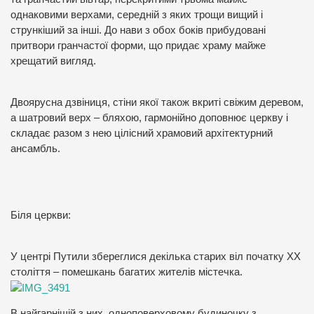
однаковими верхами, середній з яких трощи вищий і
стрункіший за інші. До нави з обох боків прибудовані
притвори гранчастої форми, що придає храму майже
хрещатий вигляд.
Двоярусна дзвіниця, стіни якої також вкриті свіжим деревом,
а шатровий верх – бляхою, гармонійно доповнює церкву і
складає разом з нею цілісний храмовий архітектурний
ансамбль.
Біля церкви:
У центрі Путили збереглися декілька старих віл початку ХХ
століття – помешкань багатих жителів містечка.
В найгарнішій з них, одноповерховому будиночку з