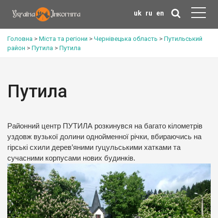
uk
ru
en
Головна
>
Міста та регіони
>
Чернівецька область
>
Путильський
район
>
Путила
>
Путила
Путила
Районний центр ПУТИЛА розкинувся на багато кілометрів
уздовж вузької долини однойменної річки, вбираючись на
гірські схили дерев’яними гуцульськими хатками та
сучасними корпусами нових будинків.