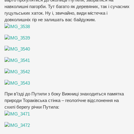
навколишні пагорби. Тут багато як деревяних, так і сучасних
гуцульських хаток. Ну і, звичайно, види містечка і
довколишніх гір не залишать вас байдужим.
При в’їзді до Путили з боку Вижниці знаходиться памятка
природи Тораківська стінка – геологічне відслонення на
схилі берегу річки Путила: