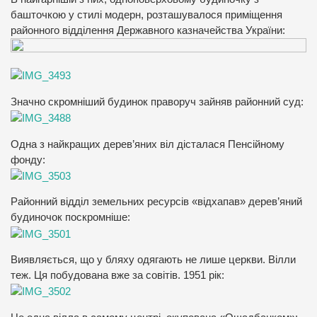
башточкою у стилі модерн, розташувалося приміщення
районного відділення Державного казначейства України:
Значно скромніший будинок праворуч зайняв районний суд:
Одна з найкращих дерев’яних віл дісталася Пенсійному
фонду:
Районний відділ земельних ресурсів «відхапав» дерев’яний
будиночок поскромніше:
Виявляється, що у бляху одягають не лише церкви. Вілли
теж. Ця побудована вже за совітів. 1951 рік: