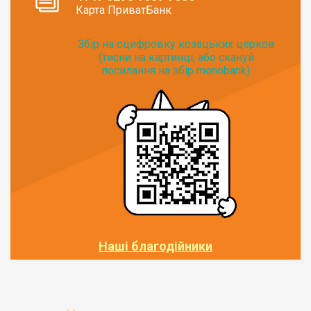
Карта ПриватБанк
Збір на оцифровку козацьких церков
(тисни на картинці, або скануй
посилання на збір monobank):
Наші благодійники