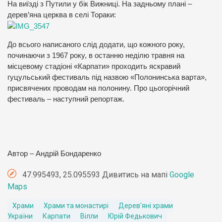
На виїзді з Путили у бік Вижниці. На задньому плані –
дерев’яна церква в селі Тораки:
До всього написаного слід додати, що кожного року,
починаючи з 1967 року, в останню неділю травня на
місцевому стадіоні «Карпати» проходить яскравий
гуцульський фестиваль під назвою
«Полонинська варта
»,
присвячених проводам на полонину. Про цьогорічний
фестиваль –
наступний репортаж
.
Автор – Андрій Бондаренко
47.995493, 25.095593 Дивитись на мапі
Google
Maps
Храми
Храми та монастирі
Дерев'яні храми
України
Карпати
Вілли
Юрій Федькович