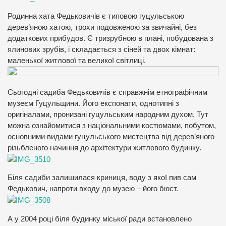
Родинна хата Федьковичів є типовою гуцульською
дерев’яною хатою, трохи подовженою за звичайні, без
додаткових прибудов. Є тризрубною в плані, побудована з
ялинових зрубів, і складається з сіней та двох кімнат:
маленької житлової та великої світлиці.
Сьогодні садиба Федьковичів є справжнім етнографічним
музеєм Гуцульщини. Його експонати, однотипні з
оригіналами, пронизані гуцульським народним духом. Тут
можна ознайомитися з національними костюмами, побутом,
основними видами гуцульського мистецтва від дерев’яного
різьбленого начиння до архітектури житлового будинку.
Біля садиби залишилася криниця, воду з якої пив сам
Федькович, напроти входу до музею – його бюст.
А у 2004 році біля будинку міської ради встановлено