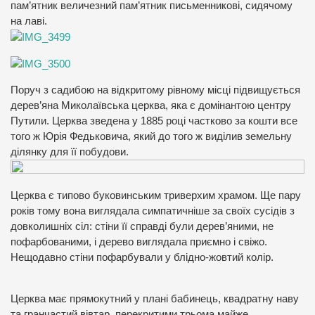
пам’ятник величезний пам’ятник письменникові, сидячому
на лаві.
Поруч з садибою на відкритому рівному місці підвищується
дерев’яна Миколаївська церква, яка є домінантою центру
Путили. Церква зведена у 1885 році частково за кошти все
того ж Юрія Федьковича, який до того ж виділив земельну
ділянку для її побудови.
Церква є типово буковинським триверхим храмом. Ще пару
років тому вона виглядала симпатичніше за своїх сусідів з
довколишніх сіл: стіни її справді були дерев’яними, не
пофарбованими, і дерево виглядала приємно і свіжо.
Нещодавно стіни пофарбували у блідно-жовтий колір.
Церква має прямокутний у плані бабинець, квадратну наву
та гранчастий вівтар, перекритими трьома майже