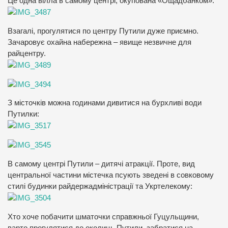
Це одна вілла в самому центрі, окупована «Ощадбанком»:
Взагалі, прогулятися по центру Путили дуже приємно.
Зачаровує охайна набережна – явище незвичне для
райцентру.
З місточків можна годинами дивитися на бурхливі води
Путилки:
В самому центрі Путили – дитячі атракції. Проте, вид
центральної частини містечка псують зведені в совковому
стилі будинки райдержадміністрації та Укртелекому:
Хто хоче побачити шматочки справжньої Гуцульщини,
варто прогулятися до околиць Путили, забратися на