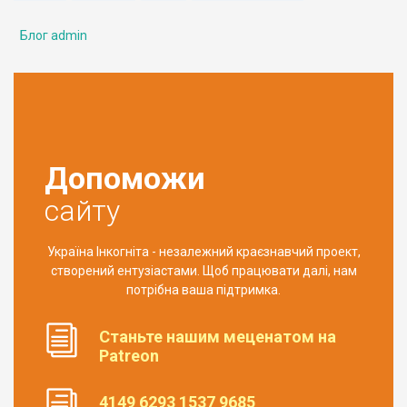
Блог admin
Допоможи
сайту
Україна Інкогніта - незалежний краєзнавчий проект,
створений ентузіастами. Щоб працювати далі, нам
потрібна ваша підтримка.
Станьте нашим меценатом на
Patreon
4149 6293 1537 9685