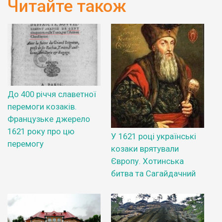
Читайте також
До 400 річчя славетної
перемоги козаків.
Французьке джерело
1621 року про цю
У 1621 році українські
перемогу
козаки врятували
Європу. Хотинська
битва та Сагайдачний