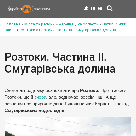
uk
ru
en
Головна
>
Міста та регіони
>
Чернівецька область
>
Путильський
район
>
Розтоки
>
Розтоки. Частина ІІ. Смугарівська долина
Розтоки. Частина ІІ.
Смугарівська долина
Сьогодні продовжу розповідати про
Розтоки
. Про ті ж самі
Розтоки, що й
вчора
, але, водночас, зовсім інші. А ще
розповім про природне диво Буковинських Карпат – каскад
Смугарівських водоспадів
.