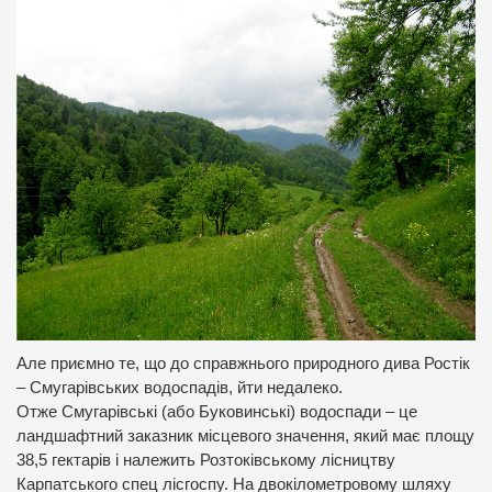
Але приємно те, що до справжнього природного дива Ростік
– Смугарівських водоспадів, йти недалеко.
Отже Смугарівські (або Буковинські) водоспади – це
ландшафтний заказник місцевого значення, який має площу
38,5 гектарів і належить Розтоківському лісництву
Карпатського спец лісгоспу. На двокілометровому шляху