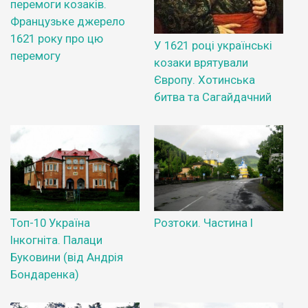
перемоги козаків.
Французьке джерело
1621 року про цю
У 1621 році українські
перемогу
козаки врятували
Європу. Хотинська
битва та Сагайдачний
Топ-10 Україна
Розтоки. Частина І
Інкогніта. Палаци
Буковини (від Андрія
Бондаренка)