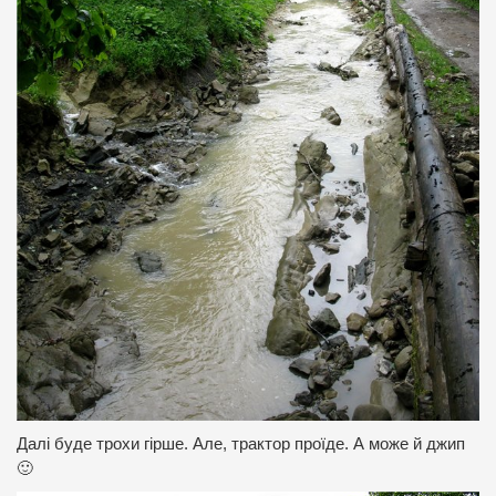
Далі буде трохи гірше. Але, трактор проїде. А може й джип
🙂