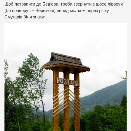
Щоб потрапити до Бедієва, треба звернути з шосе ліворуч
(бо праворуч – Черемош) перед містком через річку
Смугарів біля знаку: