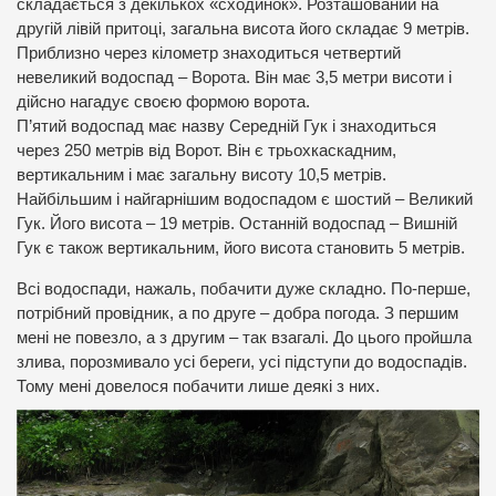
складається з декількох «сходинок». Розташований на
другій лівій притоці, загальна висота його складає 9 метрів.
Приблизно через кілометр знаходиться четвертий
невеликий водоспад – Ворота. Він має 3,5 метри висоти і
дійсно нагадує своєю формою ворота.
П’ятий водоспад має назву Середній Гук і знаходиться
через 250 метрів від Ворот. Він є трьохкаскадним,
вертикальним і має загальну висоту 10,5 метрів.
Найбільшим і найгарнішим водоспадом є шостий – Великий
Гук. Його висота – 19 метрів. Останній водоспад – Вишній
Гук є також вертикальним, його висота становить 5 метрів.
Всі водоспади, нажаль, побачити дуже складно. По-перше,
потрібний провідник, а по друге – добра погода. З першим
мені не повезло, а з другим – так взагалі. До цього пройшла
злива, порозмивало усі береги, усі підступи до водоспадів.
Тому мені довелося побачити лише деякі з них.