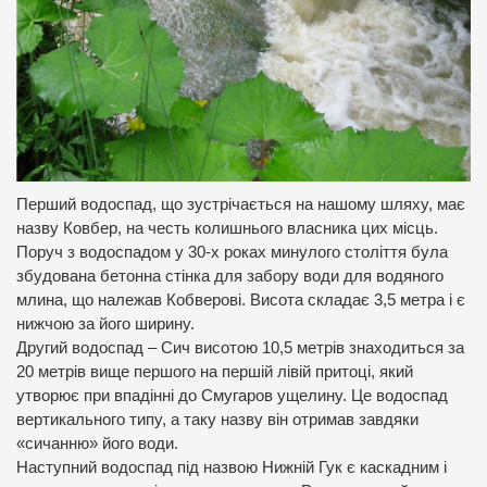
Перший водоспад, що зустрічається на нашому шляху, має
назву Ковбер, на честь колишнього власника цих місць.
Поруч з водоспадом у 30-х роках минулого століття була
збудована бетонна стінка для забору води для водяного
млина, що належав Кобверові. Висота складає 3,5 метра і є
нижчою за його ширину.
Другий водоспад – Сич висотою 10,5 метрів знаходиться за
20 метрів вище першого на першій лівій притоці, який
утворює при впадінні до Смугаров ущелину. Це водоспад
вертикального типу, а таку назву він отримав завдяки
«сичанню» його води.
Наступний водоспад під назвою Нижній Гук є каскадним і