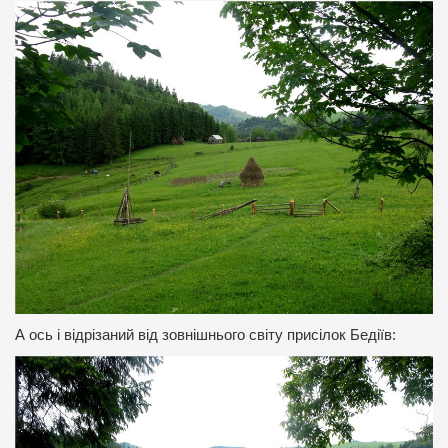
А ось і відрізаний від зовнішнього світу присілок Бедіїв: