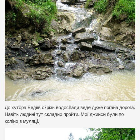
До хутора Бедіїв скрізь водоспади веде дуже погана дорога.
Навіть людині тут складно пройти. Мої джинси були по
коліно в муляці.