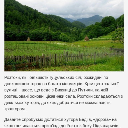
Розтоки, як і більшість гуцульських сіл, розкидані по
довколишніх горах на багато кілометрів. Крім центральної
вулиці – шосе, що веде з Вижниці до Путили, на якій
розташовані основні цікавинки села, Розтоки складаються з
декількох хуторів, до яких добратися не можна навіть
трактором.
Давайте спробуємо дістатися хутора Бедіїв, «дорога» на
якого починається при в’їзді до Розтік з боку Підзахаричів.