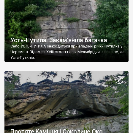
Усть-Путила. Закам’яніла багачка
Cело УСТЬ-ПУТИЛА знаходиться при впадінні річки Путилка у
Черемош. Відоме з XVIII століття, як Межибрідки, а пізніше, як
Устє-Путилів.
Село в першу чергу знайоме завдяки пам’ятці природи –
скелі Закам’яніла Багачка. Скеля розташована ліворуч від
дороги і являє собою геологічне утворення пірамідальної
форми висотою 30 метрів, шириною в основі 12 метрів, і
справді нагадує постать людини.
Протяте Каміння і Соколине Око