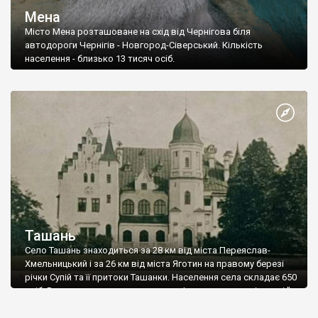
Мена
Місто Мена розташоване на схід від Чернігова біля
автодороги Чернігів - Новгород-Сіверський. Кількість
населення - близько 13 тисяч осіб.
Ташань
Село Ташань знаходиться за 28 км від міста Переяслав-
Хмельницький і за 26 км від міста Яготин на правому березі
річки Супій та її притоки Ташанки. Населення села складає 650
осіб. Вперше про село згадується в Іпатьєвському літописі "
Как Юрий Долгорукий узял Переяслав".