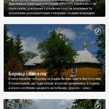
Дивовижне природне утворення «ПРОТЯТЕ КАМІННЯ» – це
група скель, утворених з розбитих пластів пісковика та
пронизаних різноманітними отворами і ходами всередині.
Борівці і Киселів
В села Киселів та Борівці не радив би вам їздити без потреби.
Я пожалкував, що туди поїхав: втратив щонайменш 3 години,
а нічого особливо цікавого не побачив. Дороги – ніякі, і
навіть, якщо ви й доїхали до цілі, ніхто не гарантує, що вам
вдасться побачити цікавості, про які пишуть нечисленні
джерела. Почнемо з Борівців.