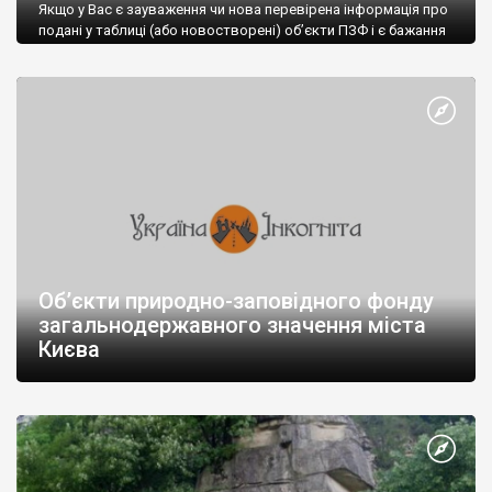
Якщо у Вас є зауваження чи нова перевірена інформація про
подані у таблиці (або новостворені) об’єкти ПЗФ і є бажання
поділитись – надсилайте за адресою oggdd@ukr.net або
додавайте у коментарі № п/п Назва об’єкта ПЗФ Категорія
Площа, га Місцезна-ходження
Об’єкти природно-заповідного фонду
загальнодержавного значення міста
Києва
Якщо у Вас є зауваження чи нова перевірена інформація про
подані у таблиці (або новостворені) об’єкти ПЗФ і є бажання
поділитись – надсилайте за адресою oggdd@ukr.net або
додавайте у коментарі № п/п Назва об’єкта ПЗФ Категорія
Площа, га Місцезнаходження