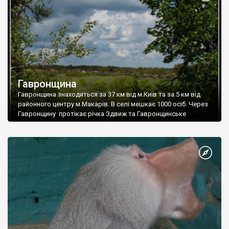
Гавронщина
Гавронщина знаходиться за 37 км від м.Київ та за 5 км від
районного центру м.Макарів. В селі мешкає 1000 осіб. Через
Гавронщину протікає річка Здвиж та Гавронщинське
водосховище.