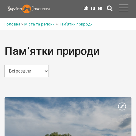
uk
ru
en
Головна
>
Міста та регіони
>
Пам'ятки природи
Пам’ятки природи