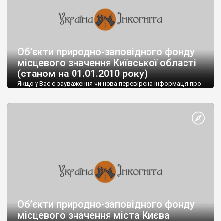
Об’єкти природно-заповідного фонду
місцевого значення Київської області
(станом на 01.01.2010 року)
Якщо у Вас є зауваження чи нова перевірена інформація про
подані у таблиці (або новостворені) об’єкти ПЗФ і є бажання
поділитись – надсилайте за адресою oggdd@ukr.net або
додавайте у коментарі № п/п Назва об’єкта ПЗФ Категорія
Площа, га Місце-
Об’єкти природно-заповідного фонду
місцевого значення міста Києва