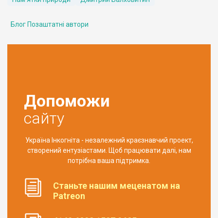
Блог Позаштатні автори
Допоможи
сайту
Україна Інкогніта - незалежний краєзнавчий проект,
створений ентузіастами. Щоб працювати далі, нам
потрібна ваша підтримка.
Станьте нашим меценатом на
Patreon