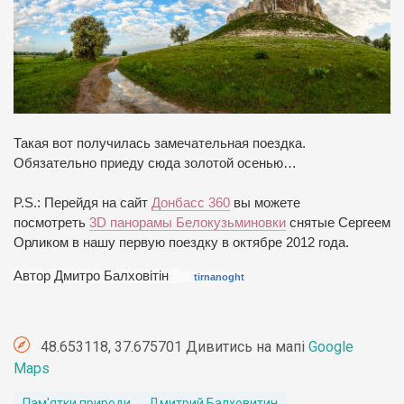
Такая вот получилась замечательная поездка.
Обязательно приеду сюда золотой осенью…
P.S.: Перейдя на сайт
Донбасс 360
вы можете
посмотреть
3D панорамы Белокузьминовки
снятые Сергеем
Орликом в нашу первую поездку в октябре 2012 года.
Автор Дмитро Балховітін
tirnanoght
48.653118, 37.675701 Дивитись на мапі
Google
Maps
Пам'ятки природи
Дмитрий Балховитин