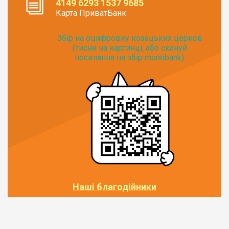
4149 6293 1537 9685
Карта ПриватБанк
Збір на оцифровку козацьких церков
(тисни на картинці, або скануй
посилання на збір monobank):
Наші благодійники