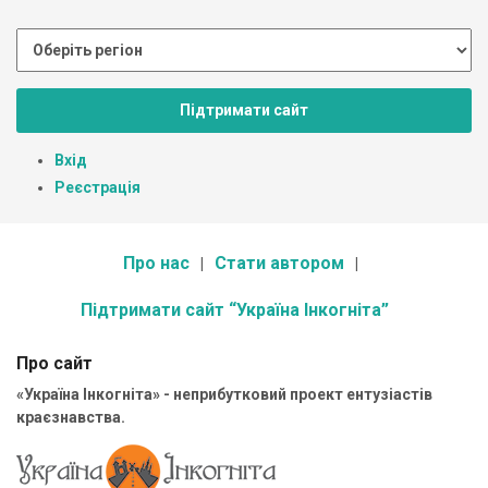
Підтримати сайт
Вхід
Реєстрація
Про нас
Стати автором
Підтримати сайт “Україна Інкогніта”
Про сайт
«Україна Інкогніта» - неприбутковий проект ентузіастів
краєзнавства.