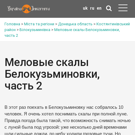
uk
ru
en
Головна
>
Міста та регіони
>
Донецька область
>
Костянтинівський
район
>
Білокузьминівка
>
Меловые скалы Белокузьминовки,
часть 2
Меловые скалы
Белокузьминовки,
часть 2
В этот раз поехать в Белокузьминовку нас собралось 10
человек. Я очень хотел поснимать скалы при полной луне.
Правда погода была такой, что возможность снимать ночью
с луной была под угрозой: уже несколько дней временами
шли сильные дожди, по небу ходили грозовые тучи. Но