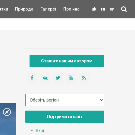
ятки
Природа
Галереї
Про нас
uk
ru
en
Станьте нашим автором
Підтримати сайт
Вхід