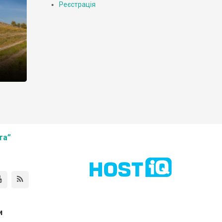
Реєстрація
,
та”
и