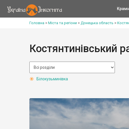
Крам
Головна
>
Міста та регіони
>
Донецька область
>
Костя
Костянтинівський р
Білокузьминівка