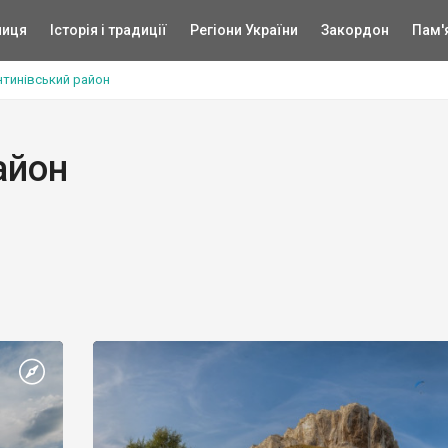
ниця
Історія і традиції
Регіони України
Закордон
Пам'
нтинівський район
айон