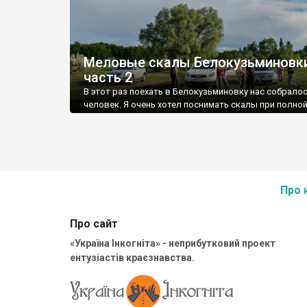
Меловые скалы Белокузьминовки
часть 2
В этот раз поехать в Белокузьминовку нас собралос
человек. Я очень хотел поснимать скалы при полной
Про 
Про сайт
«Україна Інкогніта» - неприбутковий проект
ентузіастів краєзнавства.