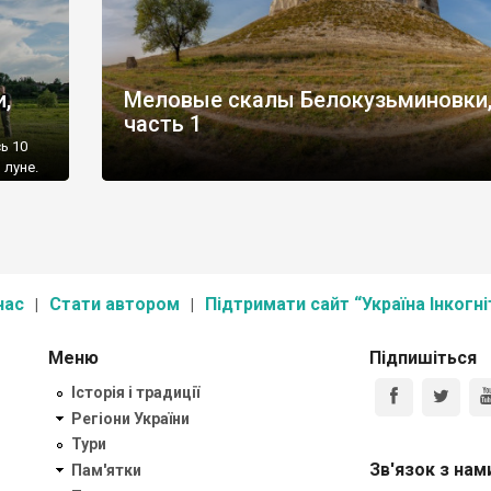
,
Меловые скалы Белокузьминовки
часть 1
ь 10
 луне.
нас
Стати автором
Підтримати сайт “Україна Інкогні
Меню
Підпишіться
Історія і традиції
Регіони України
Тури
Зв'язок з нам
Пам'ятки