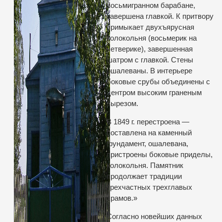
восьмигранном барабане,
завершена главкой. К притвору
примыкает двухъярусная
колокольня (восьмерик на
четверике), завершенная
шатром с главкой. Стены
ошалеваны. В интерьере
боковые срубы объединены с
центром высоким граненым
вырезом.
В 1849 г. перестроена —
поставлена на каменный
фундамент, ошалевана,
пристроены боковые приделы,
колокольня. Памятник
продолжает традиции
трехчастных трехглавых
храмов.»
Согласно новейших данных