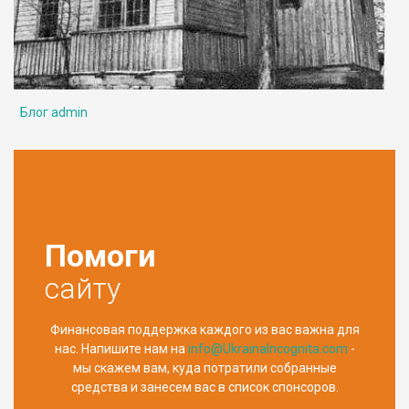
Блог admin
Помоги
сайту
Финансовая поддержка каждого из вас важна для
нас. Напишите нам на
info@UkrainaIncognita.com
-
мы скажем вам, куда потратили собранные
средства и занесем вас в список спонсоров.