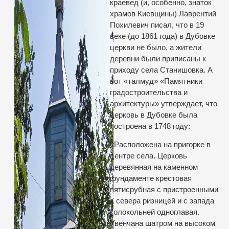
краевед (и, особенно, знаток
храмов Киевщины) Лаврентий
Похилевич писал, что в 19
веке (до 1861 года) в Дубовке
церкви не было, а жители
деревни были приписаны к
приходу села Станишовка. А
вот «талмуд» «Памятники
градостроительства и
архитектуры» утверждает, что
церковь в Дубовке была
построена в 1748 году:
«Расположена на пригорке в
центре села. Церковь
деревянная на каменном
фундаменте крестовая
пятисрубная с пристроенными
с севера ризницей и с запада
колокольней одноглавая.
Увенчана шатром на высоком