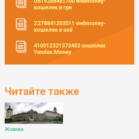
U619286481700 webmoney-
кошелек в грн
Z278841203511 webmoney-
кошелек в usd
410012321372402 кошелек
Yandex.Money
Читайте также
Жовква