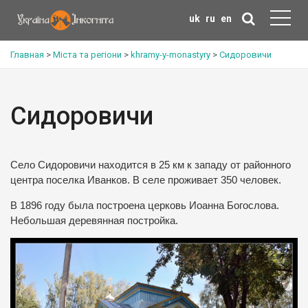
uk
ru
en
Главная
>
Міста та регіони
>
khramy-y-monastyry
>
Сидоровичи
Сидоровичи
Село Сидоровичи находится в 25 км к западу от районного
центра поселка Иванков. В селе проживает 350 человек.
В 1896 году была построена церковь Иоанна Богослова.
Небольшая деревянная постройка.