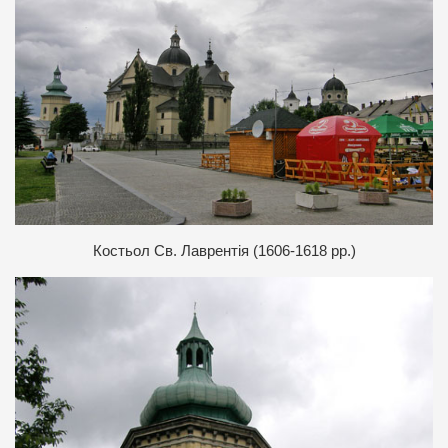
К
остьол Св. Лаврентія (1606-1618 рр.)