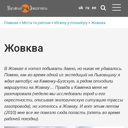
uk
ru
en
Главная
>
Міста та регіони
>
khramy-y-monastyry
>
Жовква
Жовква
В Жовкве я хотел побывать давно, но никак не удавалось.
Помню, как во время одной из экспедиций на Львовщину я
ждал автобус на Каменку-Бугскую, а рядом отходили
маршрутки на Жовкву… Правда и Каменка меня не
разочаровала (неделю мы исследовали город и его
окрестности, описывая экологическую ситуацию трассы
газопровода), но хотелось в Жовкву. И вот этим летом
(2010) мне все же повезло сюда попасть (опять во время
рабочей поездки).