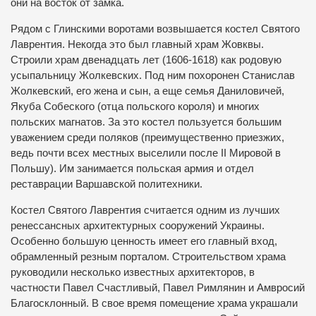
они на восток от замка.
Рядом с Глинскими воротами возвышается костел Святого
Лаврентия. Некогда это был главный храм Жовквы.
Строили храм двенадцать лет (1606-1618) как родовую
усыпальницу Жолкевских. Под ним похоронен Станислав
Жолкевский, его жена и сын, а еще семья Даниловичей,
Якуба Собеского (отца польского короля) и многих
польских магнатов. За это костел пользуется большим
уважением среди поляков (преимущественно приезжих,
ведь почти всех местных выселили после II Мировой в
Польшу). Им занимается польская армия и отдел
реставрации Варшавской политехники.
Костел Святого Лаврентия считается одним из лучших
ренессансных архитектурных сооружений Украины.
Особенно большую ценность имеет его главный вход,
обрамленный резным порталом. Строительством храма
руководили несколько известных архитекторов, в
частности Павел Счастливый, Павел Римлянин и Амвросий
Благосклонный. В свое время помещение храма украшали