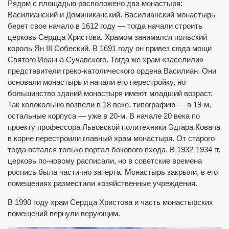
Рядом с площадью расположено два монастыря:
Василианский и Доминиканский. Василианский монастырь
берет свое начало в 1612 году — тогда начали строить
церковь Сердца Христова. Храмом занимался польский
король Ян III Собеский. В 1691 году он привез сюда мощи
Святого Иоанна Сучавского. Тогда же храм «заселили»
представители греко-католического ордена Василиан. Они
основали монастырь и начали его перестройку, но
большинство зданий монастыря имеют младший возраст.
Так колокольню возвели в 18 веке, типографию — в 19-м,
остальные корпуса — уже в 20-м. В начале 20 века по
проекту профессора Львовской политехники Эдгара Ковача
в корне перестроили главный храм монастыря. От старого
тогда остался только портал бокового входа. В 1932-1934 гг.
церковь по-новому расписали, но в советские времена
роспись была частично затерта. Монастырь закрыли, в его
помещениях разместили хозяйственные учреждения.
В 1990 году храм Сердца Христова и часть монастырских
помещений вернули верующим.