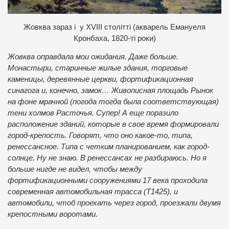
Жовква зараз і у ХVIII столітті (акварель Емануеля
Кронбаха, 1820-ті роки)
Жовква оправдала мои ожидания. Даже больше.
Монастыри, старинные жилые здания, торговые
каменицы, деревянные церкви, фортификационная
синагога и, конечно, замок… Живописная площадь Рынок
на фоне мрачной (погода тогда была соответствующая)
тени холмов Расточья. Супер! А еще поразило
расположение зданий, которые в свое время формировали
город-крепость. Говорят, что оно какое-то, типа,
ренессансное. Типа с четким планированием, как город-
солнце. Ну не знаю. В ренессансах не разбираюсь. Но я
больше нигде не видел, чтобы между
фортификационными сооружениями 17 века проходила
современная автомобильная трасса (Т1425), и
автомобили, чтоб проехать через город, проезжали двумя
крепостными воротами.