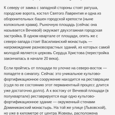
К северу от замка с западной стороны стоят ратуша,
городские ворота, костел Святого Лаврентия и одна из
оборонительных башен городской крепости (ныне
колокольня храма). Рыночную площадь (сейчас она
называется Вечевой) окружает двухэтажная городская
застройка. В одном квартале от площади, опять же с
северо-запада стоит Василианский монастырь —
нагромождение разновозрастных зданий, из которых самой
молодой является церковь Сердца Христова (перестройка
закончилась в начале 20 века).
Если пройтись от площади по улочке на северо-восток —
попадете в синагогу. Сейчас это уникальное культово-
фортификационное сооружение находится на реставрации
(судя по ее состоянию этот перманентный процесс длится
уже достаточно долго). А к востоку от Вечевой площади (в
полуквартале) реставрируется еще одно культово-
фортификационное здание — окруженный стенами
Доминиканский монастырь. На той же улице (Львовской),
но уже в километре от центра Жовквы, расположена