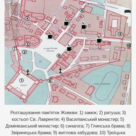
Розташування пам’яток Жовкви: 1) замок; 2) ратуша; 3)
костьол Св. Лаврентія; 4) Василіанський монастир; 5)
Домініканський монастир; 6) синагога; 7) Глинська брама; 8)
Звіринецька брама; 9) житлова забудова; 10) Троїцька