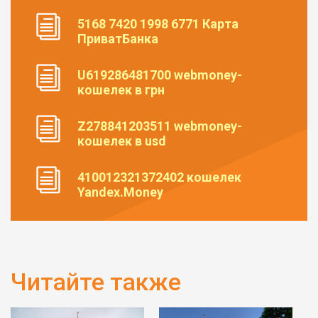
5168 7420 1998 6771 Карта
ПриватБанка
U619286481700 webmoney-
кошелек в грн
Z278841203511 webmoney-
кошелек в usd
410012321372402 кошелек
Yandex.Money
Читайте также