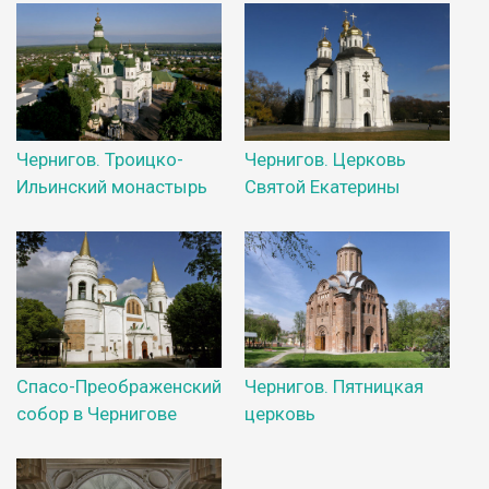
Чернигов. Троицко-
Чернигов. Церковь
Ильинский монастырь
Святой Екатерины
Спасо-Преображенский
Чернигов. Пятницкая
собор в Чернигове
церковь