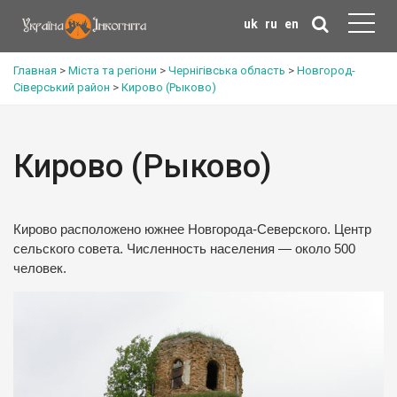
uk
ru
en
Главная
>
Міста та регіони
>
Чернігівська область
>
Новгород-
Сіверський район
>
Кирово (Рыково)
Кирово (Рыково)
Кирово расположено южнее Новгорода-Северского. Центр
сельского совета. Численность населения — около 500
человек.