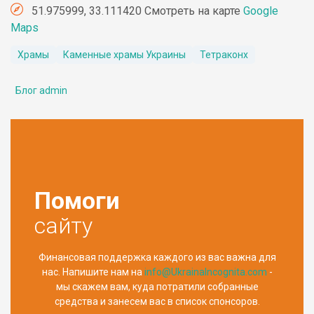
51.975999, 33.111420 Смотреть на карте
Google
Maps
Храмы
Каменные храмы Украины
Тетраконх
Блог admin
Помоги
сайту
Финансовая поддержка каждого из вас важна для
нас. Напишите нам на
info@UkrainaIncognita.com
-
мы скажем вам, куда потратили собранные
средства и занесем вас в список спонсоров.