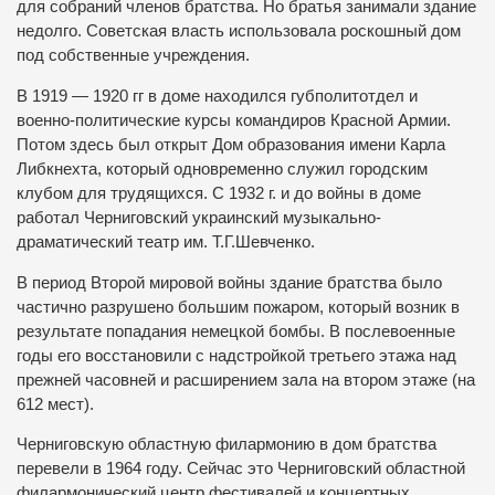
для собраний членов братства.
Но братья занимали здание
недолго.
Советская власть использовала роскошный дом
под собственные учреждения.
В 1919 — 1920 гг в доме находился губполитотдел и
военно-политические курсы командиров Красной Армии.
Потом здесь был открыт Дом образования имени Карла
Либкнехта, который одновременно служил городским
клубом для трудящихся.
С 1932 г. и до войны в доме
работал Черниговский украинский музыкально-
драматический театр им.
Т.Г.Шевченко.
В период Второй мировой войны здание братства было
частично разрушено большим пожаром, который возник в
результате попадания немецкой бомбы.
В послевоенные
годы его восстановили с надстройкой третьего этажа над
прежней часовней и расширением зала на втором этаже (на
612 мест).
Черниговскую областную филармонию в дом братства
перевели в 1964 году.
Сейчас это Черниговский областной
филармонический центр фестивалей и концертных