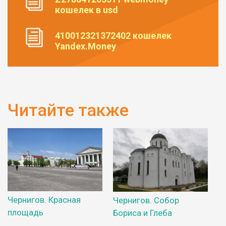
кошелек в usd
410012321372402 кошелек
Yandex.Money
Читайте также
Чернигов. Красная
Чернигов. Собор
площадь
Бориса и Глеба