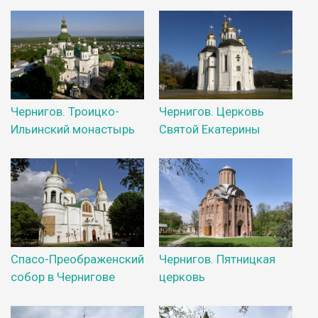
Чернигов. Троицко-
Чернигов. Церковь
Ильинский монастырь
Святой Екатерины
Спасо-Преображенский
Чернигов. Пятницкая
собор в Чернигове
церковь