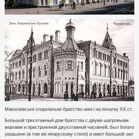
Миколаївське єпархіальне братство нині і на початку ХХ ст.
Большой трехэтажный дом братства с двумя шатровыми
верхами и пристроенной двухэтажной часовней, был богато
украшенн (в том же неорускому стиле) и имел большой зал