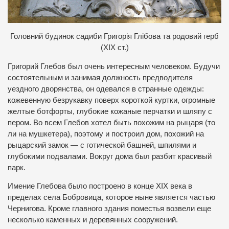
Головний будинок садиби Григорія Глібова та родовий герб
(ХІХ ст.)
Григорий Глебов был очень интересным человеком. Будучи
состоятельным и занимая должность предводителя
уездного дворянства, он одевался в странные одежды:
кожевенную безрукавку поверх короткой куртки, огромные
желтые ботфорты, глубокие кожаные перчатки и шляпу с
пером. Во всем Глебов хотел быть похожим на рыцаря (то
ли на мушкетера), поэтому и построил дом, похожий на
рыцарский замок — с готической башней, шпилями и
глубокими подвалами. Вокруг дома был разбит красивый
парк.
Имение Глебова было построено в конце XIX века в
пределах села Бобровица, которое ныне является частью
Чернигова. Кроме главного здания поместья возвели еще
несколько каменных и деревянных сооружений.