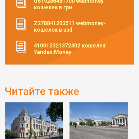
U619286481700 webmoney-
кошелек в грн
Z278841203511 webmoney-
кошелек в usd
410012321372402 кошелек
Yandex.Money
Читайте также