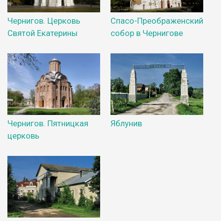
Чернигов. Церковь
Спасо-Преображенский
Святой Екатерины
собор в Чернигове
Чернигов. Пятницкая
Яблунив
церковь