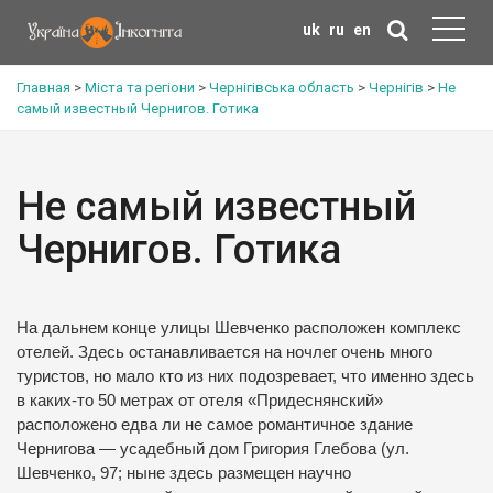
uk
ru
en
Главная
>
Міста та регіони
>
Чернігівська область
>
Чернігів
>
Не
самый известный Чернигов. Готика
Не самый известный
Чернигов. Готика
На дальнем конце улицы Шевченко расположен комплекс
отелей. Здесь останавливается на ночлег очень много
туристов, но мало кто из них подозревает, что именно здесь
в каких-то 50 метрах от отеля «Придеснянский»
расположено едва ли не самое романтичное здание
Чернигова — усадебный дом Григория Глебова (ул.
Шевченко, 97; ныне здесь размещен научно