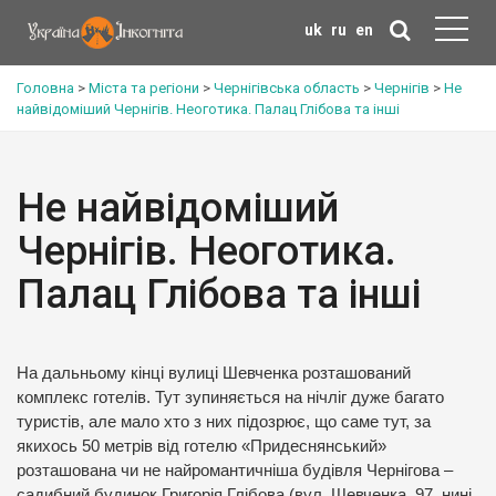
uk
ru
en
Головна
>
Міста та регіони
>
Чернігівська область
>
Чернігів
>
Не
найвідоміший Чернігів. Неоготика. Палац Глібова та інші
Не найвідоміший
Чернігів. Неоготика.
Палац Глібова та інші
На дальньому кінці вулиці Шевченка розташований
комплекс готелів. Тут зупиняється на нічліг дуже багато
туристів, але мало хто з них підозрює, що саме тут, за
якихось 50 метрів від готелю «Придеснянський»
розташована чи не найромантичніша будівля Чернігова –
садибний будинок Григорія Глібова (вул. Шевченка, 97, нині