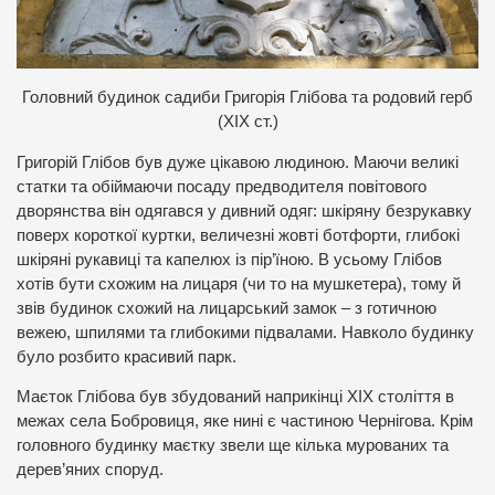
Головний будинок садиби Григорія Глібова та родовий герб
(ХІХ ст.)
Григорій Глібов був дуже цікавою людиною. Маючи великі
статки та обіймаючи посаду предводителя повітового
дворянства він одягався у дивний одяг: шкіряну безрукавку
поверх короткої куртки, величезні жовті ботфорти, глибокі
шкіряні рукавиці та капелюх із пір’їною. В усьому Глібов
хотів бути схожим на лицаря (чи то на мушкетера), тому й
звів будинок схожий на лицарський замок – з готичною
вежею, шпилями та глибокими підвалами. Навколо будинку
було розбито красивий парк.
Маєток Глібова був збудований наприкінці ХІХ століття в
межах села Бобровиця, яке нині є частиною Чернігова. Крім
головного будинку маєтку звели ще кілька мурованих та
дерев’яних споруд.