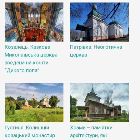
Козелець. Казкова
Петрівка. Неоготична
Миколаївська церква
церква
зведена на кошти
“Дикого попа”
Густиня. Колишній
Храми – пам’ятки
козацький монастир
архітектури, які