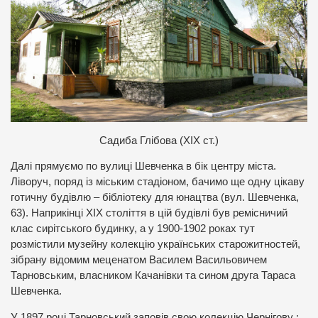
Садиба Глібова (ХІХ ст.)
Далі прямуємо по вулиці Шевченка в бік центру міста.
Ліворуч, поряд із міським стадіоном, бачимо ще одну цікаву
готичну будівлю – бібліотеку для юнацтва (вул. Шевченка,
63). Наприкінці ХІХ століття в цій будівлі був ремісничий
клас сирітського будинку, а у 1900-1902 роках тут
розмістили музейну колекцію українських старожитностей,
зібрану відомим меценатом Василем Васильовичем
Тарновським, власником Качанівки та сином друга Тараса
Шевченка.
У 1897 році Тарновський заповів свою колекцію Чернігову :