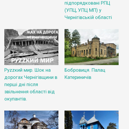
підпорядковані РПЦ
(УПЦ, УПЦ МП) у
Чернігівській області
Руzzкий мир. Шок на
Бобровиця. Палац
дорогах Чернігівщини в
Катериничів
перші дні після
звільнення області від
окупантів.