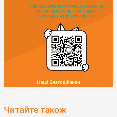
Збір на оцифровку козацьких церков
(тисни на картинці, або скануй
посилання на збір monobank):
Наші благодійники
Читайте також