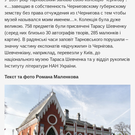
«…завещаю в собственность Черниговскому губернскому
земству без права отчуждения из г.Чернигова с тем чтобы
музей назывался моим именем…». Колекція була дуже
великою. 758 предметів були присвячені Тарасу Шевченку
(серед них близько 30 автографів творів, 285 малюнків і
картин). В радянські часи заповіт Тарновського порушили –
значну частину експонатів «відчужили» із Чернігова.
Шевченкіану, наприклад, перевезли у Київ, до
національного музею Тараса Шевченка та у відділ рукописів
Інституту літератури НАН України.
Текст та фото Романа Маленкова