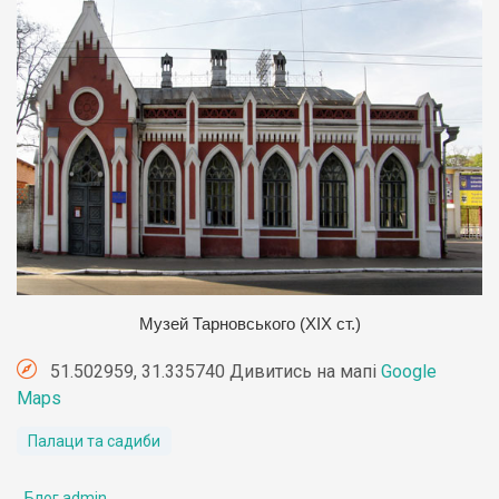
Музей Тарновського (ХІХ ст.)
51.502959, 31.335740 Дивитись на мапі
Google
Maps
Палаци та садиби
Блог admin