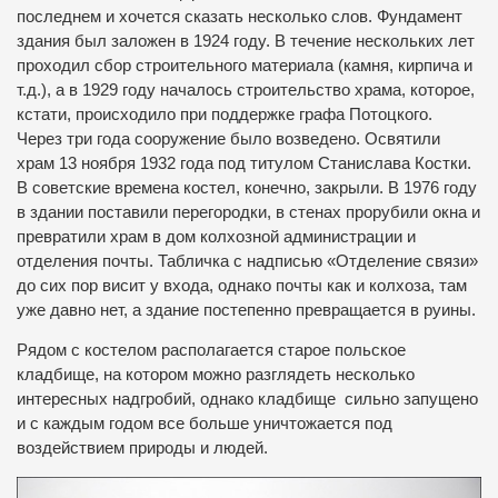
последнем и хочется сказать несколько слов. Фундамент
здания был заложен в 1924 году. В течение нескольких лет
проходил сбор
строительного материала (камня, кирпича и
т.д.), а в 1929 году началось строительство храма, которое,
кстати, происходило при поддержке графа Потоцкого.
Через три года сооружение было возведено. Освятили
храм 13 ноября 1932 года под титулом Станислава Костки.
В советские времена костел, конечно, закрыли. В 1976 году
в здании поставили перегородки, в стенах прорубили окна и
превратили храм в дом колхозной администрации и
отделения почты. Табличка с надписью «Отделение связи»
до сих пор висит у входа, однако почты
как и колхоза, там
уже давно нет, а здание постепенно превращается в руины.
Рядом с костелом располагается старое польское
кладбище, на котором можно разглядеть несколько
интересных надгробий, однако кладбище сильно запущено
и с каждым годом все больше уничтожается под
воздействием природы и людей.