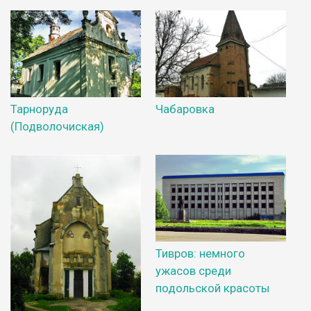
Тарноруда
Чабаровка
(Подволочиская)
Тивров: немного
ужасов среди
подольской красоты