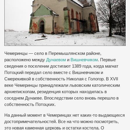
Чемеринцы — село в Перемышлянском районе,
расположено между
Дунаевом
и
Вишневчиком
.
Первые
сведения о поселении достигают 1389 года, когда магнат
Потоцкий передал село вместе с Вишневчиком и
Смерекивкой в собственность Николая с Гологор.
В XVII
веке Чемеринцы принадлежали львовским католическим
архиепископам, резиденция которых находилась в
соседнем Дунаеве.
Впоследствии село вновь перешло в
собственность Потоцких.
На данный момент в Чемеринцах нет каких-то выдающихся
достопримечательностей. Все на что можно посмотреть,
это новая каменная церковь и остатки костела. О