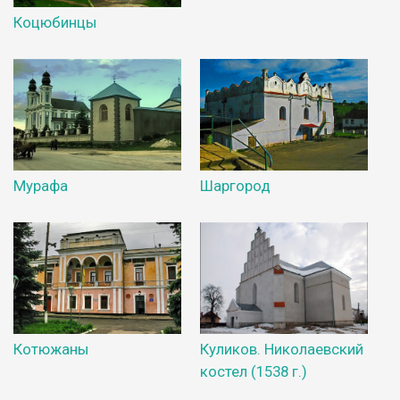
Коцюбинцы
Мурафа
Шаргород
Котюжаны
Куликов. Николаевский
костел (1538 г.)