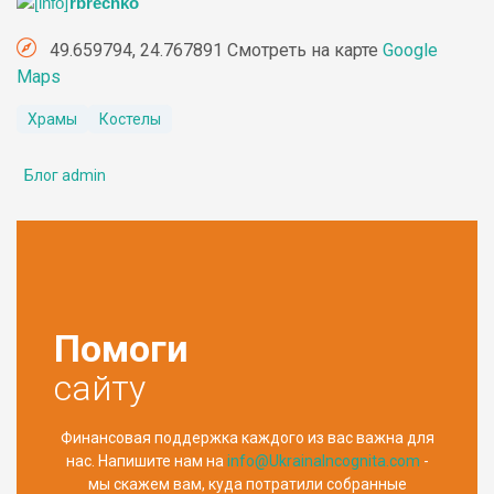
rbrechko
49.659794, 24.767891 Смотреть на карте
Google
Maps
Храмы
Костелы
Блог admin
Помоги
сайту
Финансовая поддержка каждого из вас важна для
нас. Напишите нам на
info@UkrainaIncognita.com
-
мы скажем вам, куда потратили собранные