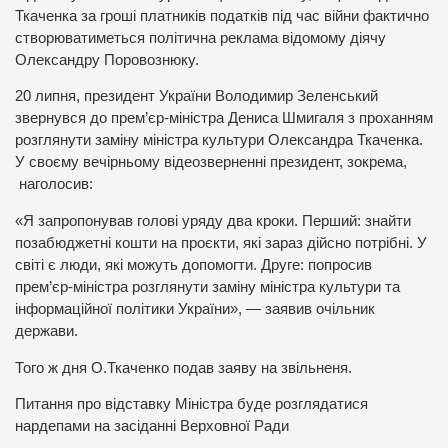
Ткаченка за гроші платників податків під час війни фактично
створюватиметься політична реклама відомому діячу
Олександру Поровознюку.
20 липня, президент України Володимир Зеленський
звернувся до прем’єр-міністра Дениса Шмигаля з проханням
розглянути заміну міністра культури Олександра Ткаченка.
У своєму вечірньому відеозверненні президент, зокрема,
наголосив:
«Я запропонував голові уряду два кроки. Перший: знайти
позабюджетні кошти на проєкти, які зараз дійсно потрібні. У
світі є люди, які можуть допомогти. Друге: попросив
прем’єр-міністра розглянути заміну міністра культури та
інформаційної політики України», — заявив очільник
держави.
Того ж дня О.Ткаченко подав заяву на звільненя.
Питання про відставку Міністра буде розглядатися
нардепами на засіданні Верховної Ради