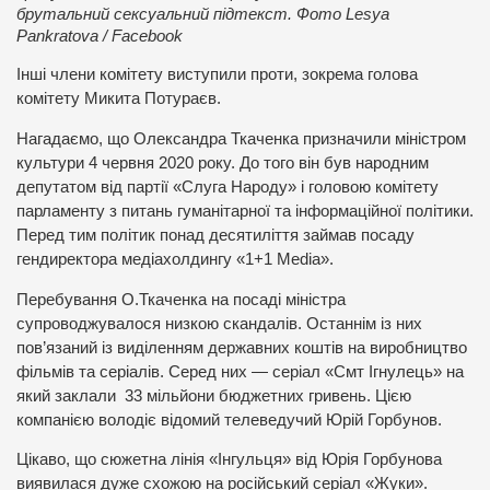
брутальний сексуальний підтекст. Фото Lesya
Pankratova / Facebook
Інші члени комітету виступили проти, зокрема голова
комітету Микита Потураєв.
Нагадаємо, що Олександра Ткаченка призначили міністром
культури 4 червня 2020 року. До того він був народним
депутатом від партії «Слуга Народу» і головою комітету
парламенту з питань гуманітарної та інформаційної політики.
Перед тим політик понад десятиліття займав посаду
гендиректора медіахолдингу «1+1 Media».
Перебування О.Ткаченка на посаді міністра
супроводжувалося низкою скандалів. Останнім із них
пов’язаний із виділенням державних коштів на виробництво
фільмів та серіалів. Серед них — серіал «Смт Ігнулець» на
який заклали 33 мільйони бюджетних гривень. Цією
компанією володіє відомий телеведучий Юрій Горбунов.
Цікаво, що сюжетна лінія «Інгульця» від Юрія Горбунова
виявилася дуже схожою на російський серіал «Жуки».