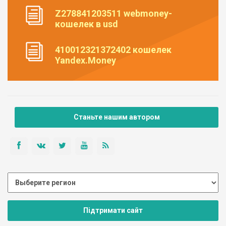
Z278841203511 webmoney-
кошелек в usd
410012321372402 кошелек
Yandex.Money
Станьте нашим автором
Підтримати сайт