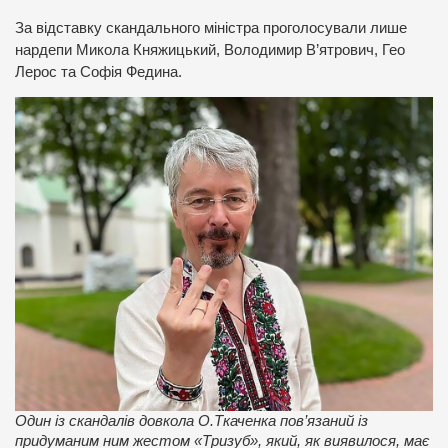
За відставку скандального міністра проголосували лише
нардепи Микола Княжицький, Володимир В’ятрович, Гео
Лерос та Софія Федина.
Один із скандалів довкола О.Ткаченка пов’язаний із
придуманим ним жестом «Тризуб», який, як виявилося, має