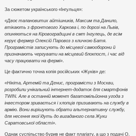
За сюжетом українського «Інгульця»:
«Двоє талановитих айтішників, Максим та Данило,
втікають з фронтового Харкова і, по дорозі на Львів,
опиняються на Кіровоградщині в смт Інгулець, де всім
керує фермер Олексій Паровоз з кличкою Батя.
Програмістів записують до місцевої самооборони й
призначають чергувати на місцевий блокпост, і час від
часу працювати на фермі»
.
Це фактично точна копія російських «Жуків» де:
«Нікіта, Артемій та Денис, програмісти з Москви,
розробили унікальний інтернет-додаток для смартфонів
TWIN. Але в останній момент багатомільйонна угода з
інвестором зривається і хлопців призивають на службу в
армію. Вони вирішують обрати альтернативну службу,
для несення якої їдуть до вигаданого села Жуки
Саратовської області»
.
Однак суспільство бурив не факт плагіату, а що з подачі О.