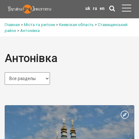
uk
ru
en
Главная
>
Міста та регіони
>
Киевская область
>
Ставищенський
район
>
Антонівка
Антонівка