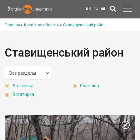
uk
ru
en
Главная
>
Киевская область
>
Ставищенський район
Ставищенський район
Антонівка
Розкішна
Богатирка