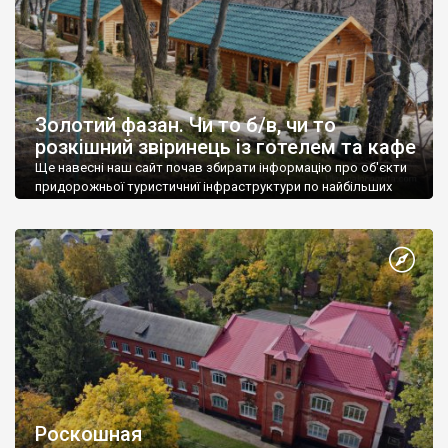
Золотий фазан. Чи то б/в, чи то
розкішний звіринець із готелем та кафе
Ще навесні наш сайт почав збирати інформацію про об'єкти
придорожньої туристичниї інфраструктури по найбільших
трасах України.
Роскошная