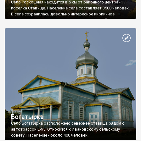
Село Роскошная находится в 5 км от районного центра -
поселка Ставище. Население села составляет 3500 человек.
В селе сохранилась довольно интересное кирпичное
двухэтажное здание комнатного планирования. Толщина
стены здания составляет до 85 см. Это земская школа,
построенная в 1896 году на средства семьи Браницких.
Богатырка
Село Богатырка расположено севернее Ставища рядом с
автотрассой Е-95. Относится к Ивановскому сельскому
совету. Население - около 400 человек.