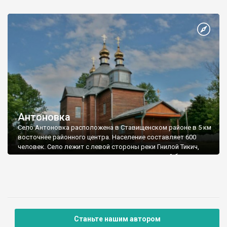
Антоновка
Село Антоновка расположена в Ставищенском районе в 5 км
восточнее районного центра. Население составляет 600
человек. Село лежит с левой стороны реки Гнилой Тикич,
которая здесь выглядит довольно полноводной благодаря
каскаду крупных прудов.
Станьте нашим автором