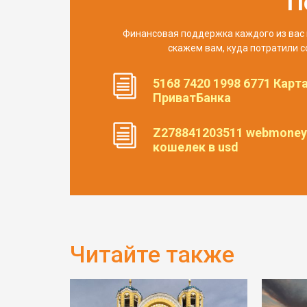
П
Финансовая поддержка каждого из вас 
скажем вам, куда потратили с
5168 7420 1998 6771 Карт
ПриватБанка
Z278841203511 webmoney
кошелек в usd
Читайте также