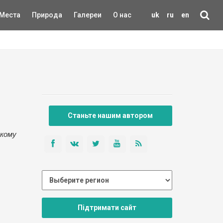
Места
Природа
Галереи
О нас
uk
ru
en
Станьте нашим автором
скому
Підтримати сайт