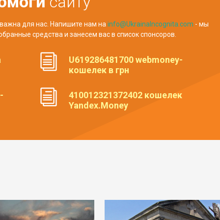
омоги
сайту
важна для нас. Напишите нам на
info@UkrainaIncognita.com
- мы
обранные средства и занесем вас в список спонсоров.
а
U619286481700 webmoney-
кошелек в грн
-
410012321372402 кошелек
Yandex.Money