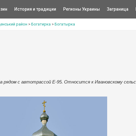
зин
История и традиции
Регионы Украины
Заграница
енський район
>
Богатирка
>
Богатырка
 рядом с автотрассой Е-95. Относится к Ивановскому сель