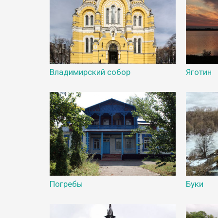
Владимирский собор
Яготин
Погребы
Буки