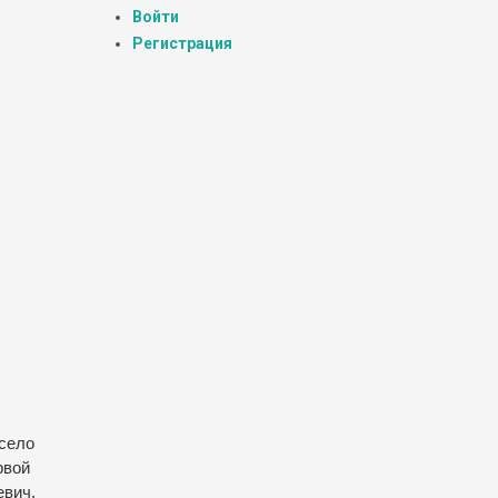
Войти
Регистрация
 село
рвой
евич,