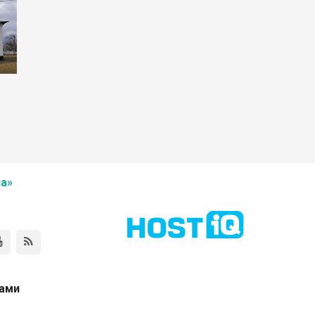
а»
нами