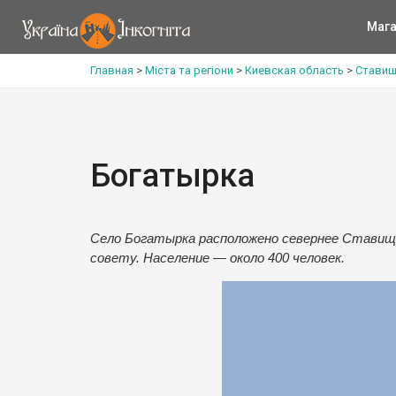
Мага
Главная
>
Міста та регіони
>
Киевская область
>
Ставищ
Богатырка
Село Богатырка расположено севернее Ставища
совету. Население — около 400 человек.