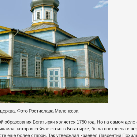
 церква. Фото Ростислава Маленкова
й образования Богатырки является 1750 год. Но на самом деле
хаила, которая сейчас стоит в Богатырке, была построена в пе
есте еще более старой. Так утверждал краевед Лаврентий Похил