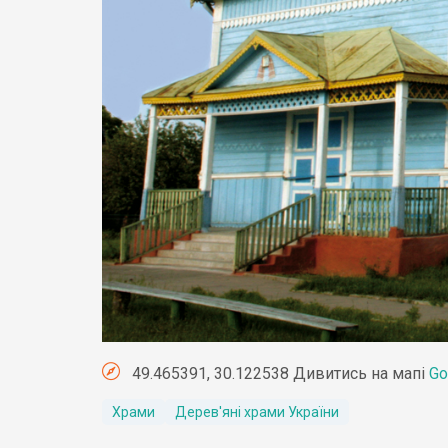
49.465391, 30.122538 Дивитись на мапі
Go
Храми
Дерев'яні храми України