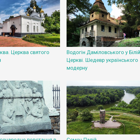
рква. Церква святого
Водогін Даміловського у Білі
я
Церкві. Шедевр українського
модерну
сенародне повстання в
Семен Палій