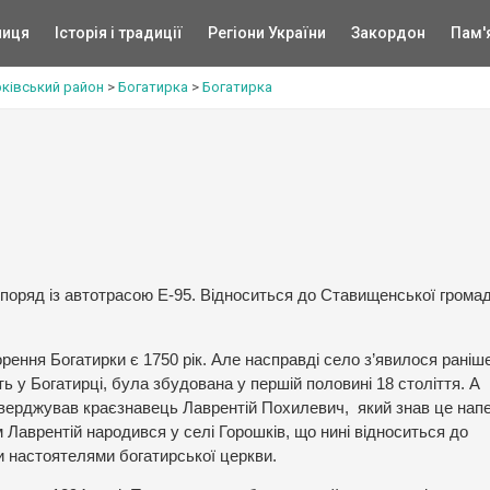
ниця
Історія і традиції
Регіони України
Закордон
Пам'
рківський район
>
Богатирка
>
Богатирка
поряд із автотрасою Е-95. Відноситься до Ставищенської громад
рення Богатирки є 1750 рік. Але насправді село з’явилося раніш
ть у Богатирці, була збудована у першій половині 18 століття. А
тверджував краєзнавець Лаврентій Похилевич, який знав це нап
м Лаврентій народився у селі Горошків, що нині відноситься до
и настоятелями богатирської церкви.