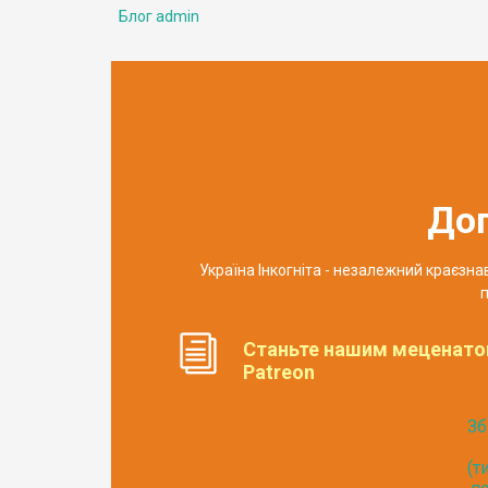
Блог admin
До
Україна Інкогніта - незалежний краєзн
п
Станьте нашим меценато
Patreon
Зб
(т