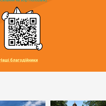
силання на збір monobank):
Наші благодійники