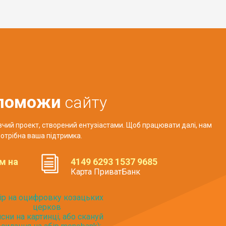
поможи
сайту
авчий проект, створений ентузіастами. Щоб працювати далі, нам
отрібна ваша підтримка.
м на
4149 6293 1537 9685
Карта ПриватБанк
ір на оцифровку козацьких
церков
исни на картинці, або скануй