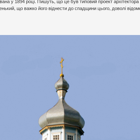
ана у 1894 році. Пишуть, що це був типовий проект архітектора
нький, що важко його віднести до спадщини цього, доволі відом