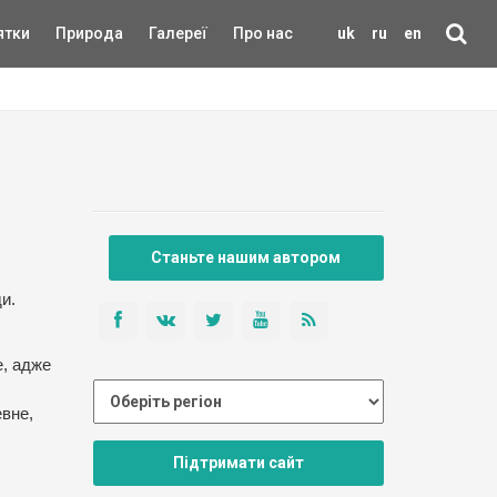
ятки
Природа
Галереї
Про нас
uk
ru
en
Станьте нашим автором
и.
е, адже
евне,
Підтримати сайт