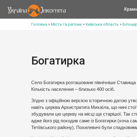
Крам
Головна
>
Міста та регіони
>
Київська область
>
Білоце
Богатирка
Село Богатирка розташоване північніше Ставища 
Кількість населення – близько 400 осіб.
Згідно з офіційною версією історичною датою утво
навіть церква Архистратига Михаїла, що нині стої
збудували цю церкву на місці ще старішої. Так с
адже його рід походив саме із Богатирки (хоча са
Тетіївського району). Похилевичі були спадковим