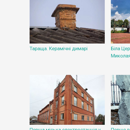
Тараща. Керамічні димарі
Біла Це
Микола
Перша міська електростанція у
Перше в