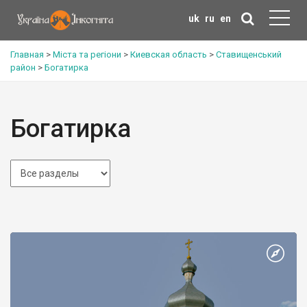
uk
ru
en
Главная
>
Міста та регіони
>
Киевская область
>
Ставищенський
район
>
Богатирка
Богатирка