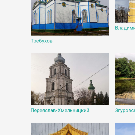
Владими
Требухов
Переяслав-Хмельницкий
Згуровс