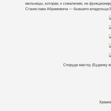
мельницы, которая, к сожалению, не функциониру
Станислава Абрамовича — бывшего владельца Б
Споруди маєтку (Будинку ві
Храмов