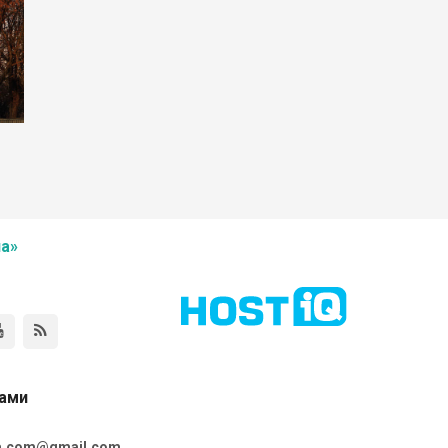
а»
нами
ta.com@gmail.com