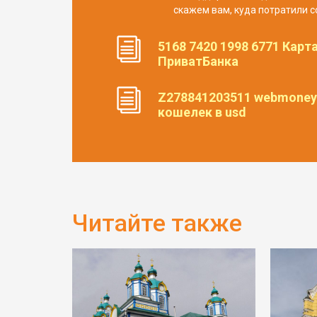
скажем вам, куда потратили с
5168 7420 1998 6771 Карт
ПриватБанка
Z278841203511 webmoney
кошелек в usd
Читайте также