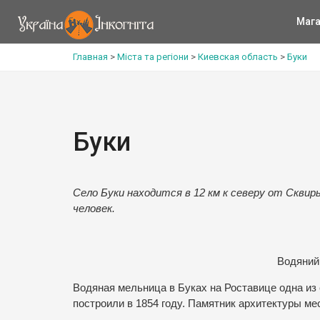
Мага
Главная
>
Міста та регіони
>
Киевская область
>
Буки
Буки
Село Буки находится в 12 км к северу от Сквир
человек.
Водяний
Водяная мельница в Буках на Роставице одна из
построили в 1854 году. Памятник архитектуры ме