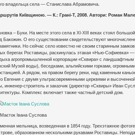
его владельца села — Станислава Абрамовича.
ршрутів Київщиною. — К.: Грані-Т, 2008. Автори: Роман Мал
вка – Буки. На месте этого села в ХI-ХIII веках стоял большой
д Бакожин. О его существовании свидетельствуют многочислен
памятники. Но сейчас село известно не своим старинным замко
тых берегах Роставицы, раскинулась этакая «Нью-Софиевка» —
тдыха агропромышленной корпорации «Сквира» с ландшафтным 
вский Музей воды), беседками, альпийскими горками, огромным
станцией. А рядом, на правом берегу реки, над каменным каньо
о Евгения с двумя ультрасовременными церквями и высоченно
ы, инженер-строитель и заказчик (директор «Сквиры» Иван Сусл
итектуры. Комплекс включает также частный детский дом.
Маєток Івана Суслова
менная мельница, возведенная в 1854 году. Трехэтажное фотог
строве, образованном несколькими рукавами Роставицы. Непода