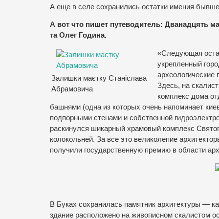
А еще в селе сохранились остатки имения бывш
А вот что пишет путеводитель: Дванадцять ма
та Олег Година.
«Следующая остано
укрепленный горо
археологические 
Залишки маєтку Станіслава
Здесь, на скалис
Абрамовича
комплекс дома о
башнями (одна из которых очень напоминает кие
подпорными стенами и собственной гидроэлектро
раскинулся шикарный храмовый комплекс Святог
колокольней. За все это великолепие архитектор
получили государственную премию в области арх
В Буках сохранилась памятник архитектуры — ка
здание расположено на живописном скалистом о