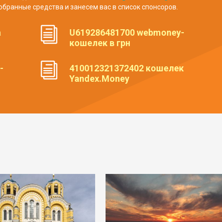
обранные средства и занесем вас в список спонсоров.
а
U619286481700 webmoney-
кошелек в грн
-
410012321372402 кошелек
Yandex.Money