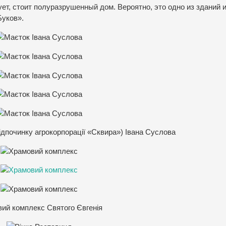
ет, стоит полуразрушенный дом. Вероятно, это одно из зданий 
уков».
дпочинку агрокорпорації «Сквира») Івана Суслова
ий комплекс Святого Євгенія