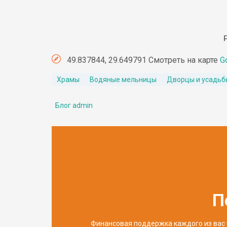
49.837844, 29.649791 Смотреть на карте
G
Храмы
Водяные мельницы
Дворцы и усадьб
Блог admin
П
Финансовая поддержка каждого из вас 