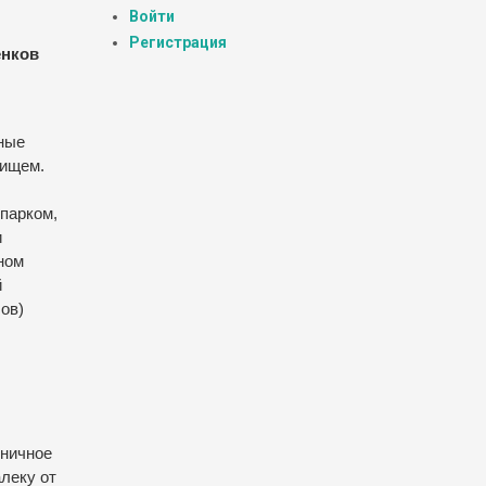
Войти
Регистрация
енков
ные
вищем.
парком,
и
ном
й
ов)
еничное
леку от