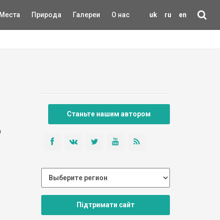
Места
Природа
Галереи
О нас
uk
ru
en
Станьте нашим автором
0
Підтримати сайт