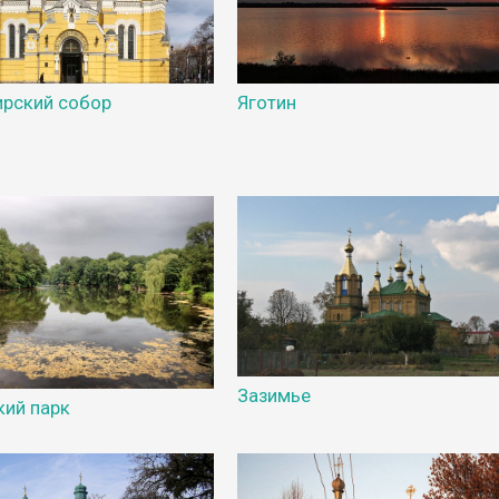
рский собор
Яготин
Зазимье
кий парк