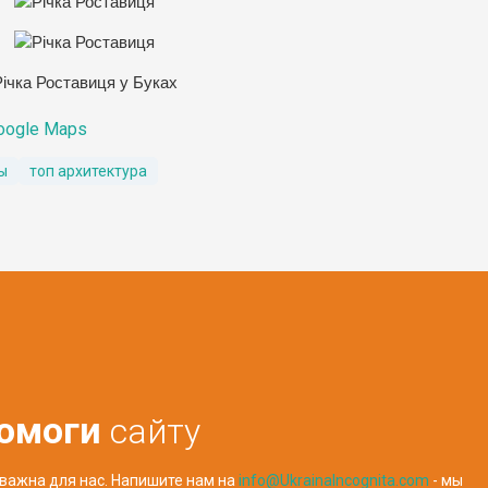
Річка Роставиця у Буках
oogle Maps
ы
топ архитектура
омоги
сайту
важна для нас. Напишите нам на
info@UkrainaIncognita.com
- мы