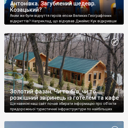
Антонівка. Загублений шедевр.
Козацький?
Яким же були відчуття героїв епохи Великих Географічних
відкриттів? Наприклад, що відчував Джеймс Кук відкривши
Гавайські острови? Важко уявити.
Золотий фазан. Чи то б/в, чи то
розкішний звіринець із готелем та кафе
Ще навесні наш сайт почав збирати інформацію про об'єкти
придорожньої туристичниї інфраструктури по найбільших
трасах України.