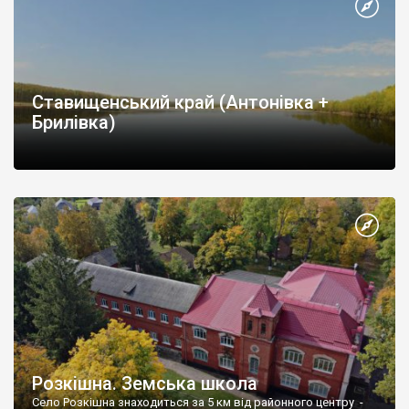
Ставищенський край (Антонівка +
Брилівка)
Розкішна. Земська школа
Село Розкішна знаходиться за 5 км від районного центру -