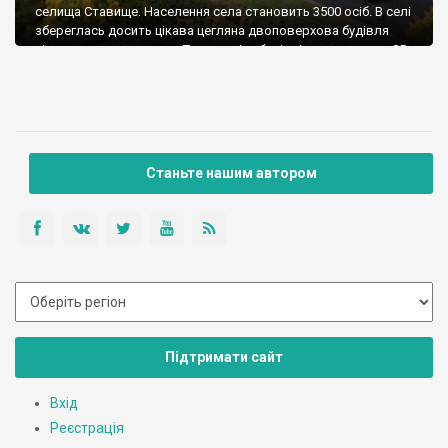
селища Ставище. Населення села становить 3500 осіб. В селі
збереглась досить цікава цегляна двоповерхова будівля
кімнатного планування. Товща стіни будівлі становить до 85
см. Це земська школа, що була збудована в 1896 році на
кошти родини Браницьких.
Станьте нашим автором
Підтримати сайт
Вхід
Реєстрація