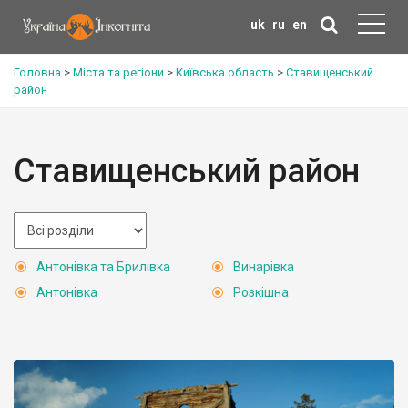
uk
ru
en
Головна
>
Міста та регіони
>
Київська область
>
Ставищенський
район
Ставищенський район
Антонівка та Брилівка
Винарівка
Антонівка
Розкішна