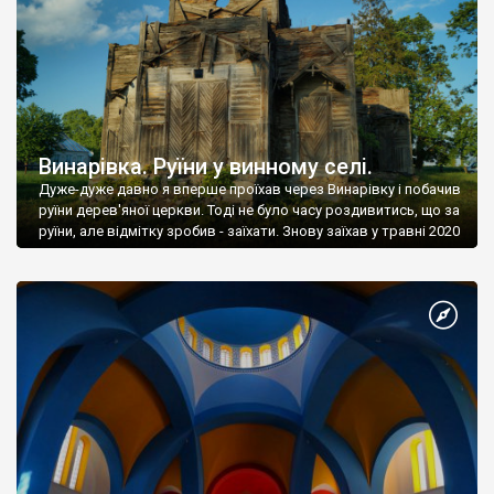
Винарівка. Руїни у винному селі.
Дуже-дуже давно я вперше проїхав через Винарівку і побачив
руїни дерев'яної церкви. Тоді не було часу роздивитись, що за
руїни, але відмітку зробив - заїхати. Знову заїхав у травні 2020
року.