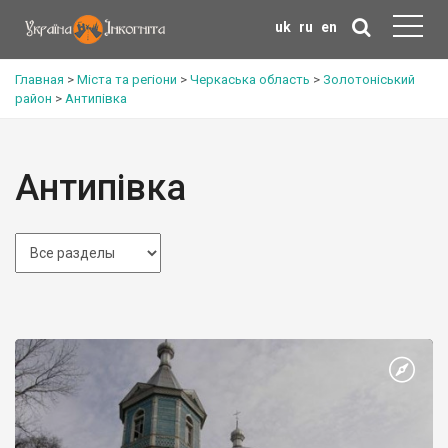
uk
ru
en
Главная
>
Міста та регіони
>
Черкаська область
>
Золотоніський
район
>
Антипівка
Антипівка