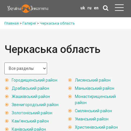
uk
ru
en
Главная
>
Галереї
>
Черкаська область
Черкаська область
Городищенський район
Лисянський район
Драбівський район
Маньківський район
Жашківський район
Монастирищенський
район
Звенигородський район
Смілянський район
Золотоніський район
Уманський район
Кам'янський район
Христинівський район
Канівський район