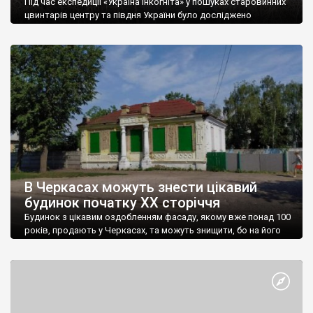
Під час експедиції «Україна Інкогніта» у пошуках старовинних
цвинтарів центру та півдня України було досліджено
кладовище в селі Залізнячка Черкаської області.
«Найстаріші поховання датуються 18 століттям. Аж не
віриться що це були наші предки — не шотландці чи
скандинави, а українці. Назва села Залізнячка, пов’язана із
ватажком Коліївщини, який, згідно із переказами, у 1768 році
[…]
В Черкасах можуть знести цікавий
будинок початку ХХ сторіччя
Будинок з цікавим оздобленням фасаду, якому вже понад 100
років, продають у Черкасах, та можуть знищити, бо на його
місці заплановано збудувати торгово-офісний центр.
Придбати будівлю з земельною ділянкою можна за 6,2 млн
грн (220 тис. доларів). Оголошення про продаж розміщено на
сайті «ОЛХ». Закинутий наразі будинок, з фасадом в
стриманому варіанті модерну, розташований по […]