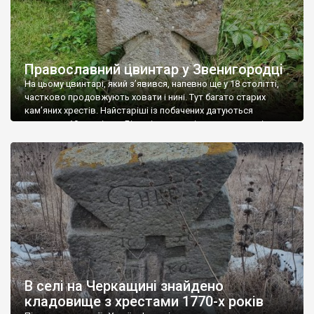
Православний цвинтар у Звенигородці
На цьому цвинтарі, який з’явився, напевно ще у 18 столітті,
частково продовжують ховати і нині. Тут багато старих
кам’яних хрестів. Найстаріші із побачених датуються
початком 19 століття. Більшість хрестів мають тамплієрську
(лапчасту, козацьку) форму. Фото Романа Маленкова.
В селі на Черкащині знайдено
кладовище з хрестами 1770-х років