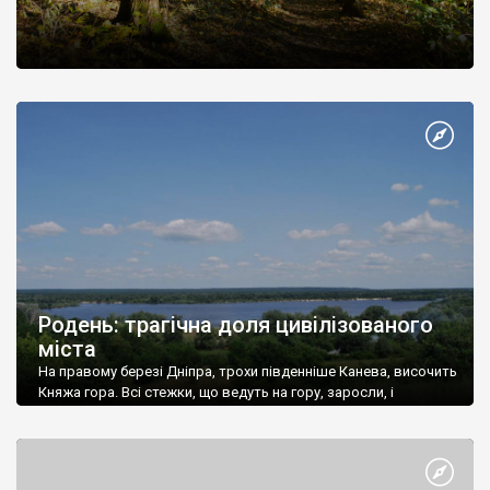
Родень: трагічна доля цивілізованого
міста
На правому березі Дніпра, трохи південніше Канева, височить
Княжа гора. Всі стежки, що ведуть на гору, заросли, і
лишилася єдина дорога, по якій рідкісний мандрівник
підіймається на вершину.