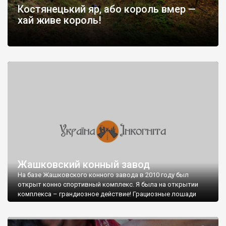
Костянецький яр, або король вмер —
хай живе король!
Жашковский конный завод
На базе Жашковского конного завода в 2010 году был
открыт конно спортивный комплекс. Я была на открытии
комплекса – грандиозное действие! Грациозные лошади
показывали зрителям свои умения.