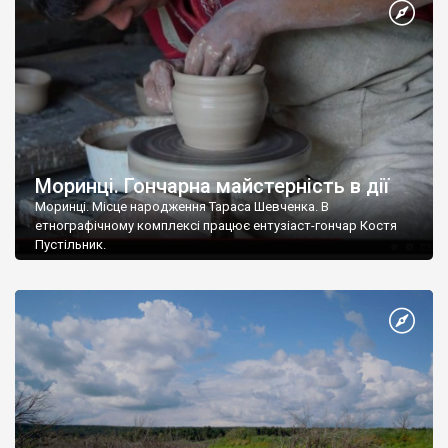
Моринці. Гончарна майстерність в дії
Моринці. Місце народження Тараса Шевченка. В
етнографічному комплексі працює ентузіаст-гончар Костя
Пустільник.