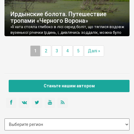
Ирдынские болота. Путешествие
тропами «Черного Ворона»
«Її хата стояла глибоко в лісі серед боліт, що тяглися вздовж
вузенької річечки Ірдинь, і, дивлячись зоддалік, можна було
подумати, що цю хижу нетеча-трясовина поволі всмоктує в
себе»
1
2
3
4
5
Далі »
Станьте нашим автором