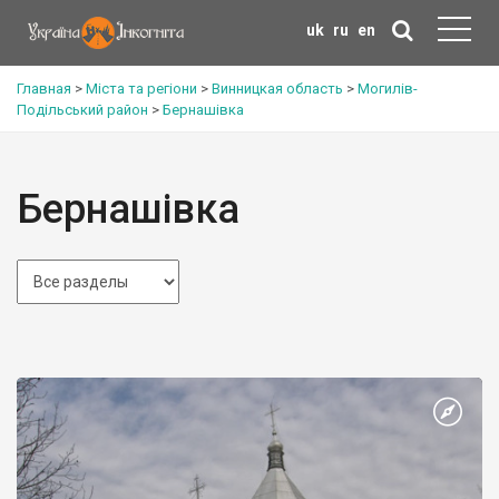
uk
ru
en
Главная
>
Міста та регіони
>
Винницкая область
>
Могилів-
Подільський район
>
Бернашівка
Бернашівка