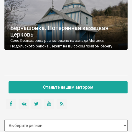
Бернашовка. Потерянная казацкая
церковь
Село Бернашовка расположено на западе Могилев-
Подольского района. Лежит на высоком правом берегу
Днестра (на другой стороне уже Буковина). Имеет сельский
совет.
Станьте нашим автором