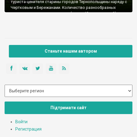
туриста-ценителя старины городов Тернопольщины наряду с
Чертковым и Бережанами. Количество разнообразных
памятников на душу населения (около 12 тыс. жителей)
здесь действительно зашкаливает. И пусть местный замок
сегодня сама руина, Бучач - это город, в котором создали
лучшие свои шедевры скульптор Пинзель и архитектор
Меретин, среди которых - самая изысканная в Украине
ратуша и несколько культовых храмов.
Станьте нашим автором
Підтримати сайт
Войти
Регистрация