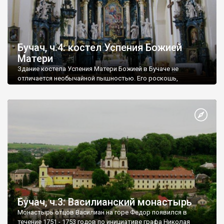
Бучач, ч.4: костел Успения Божией
Матери
Здание костела Успения Матери Божией в Бучаче не
отличается необычайной пышностью. Его роскошь,
созданная гениальным Пинзелем - внутри. Первый
приходской костел на месте современного появился еще в
1397 году стараниями Михаила Бучацкого. В течение 1761 -
1763 годов на средства графа Николая Потоцкого у
подножия Замковой горы сооружен лаконичный Успенский
костел. К сожалению, история не донесла нам имя
архитектора храма.
Бучач, ч.3: Василианский монастырь
Монастырь отцов Василиан на горе Федор появился в
течение 1751 - 1753 годов по инициативе графа Николая