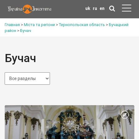
uk
ru
en
Главная
>
Міста та регіони
>
Тернопольская область
>
Бучацький
район
>
Бучач
Бучач