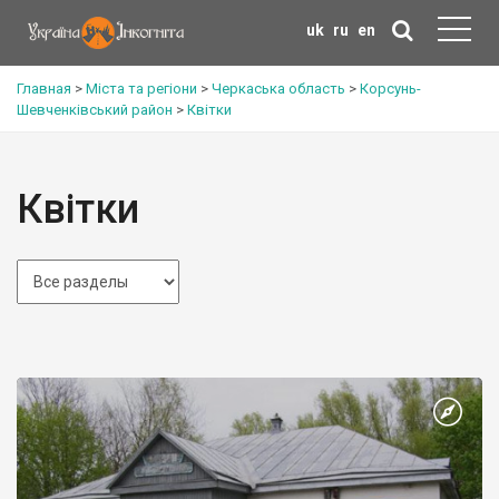
uk
ru
en
Главная
>
Міста та регіони
>
Черкаська область
>
Корсунь-
Шевченківський район
>
Квітки
Квітки