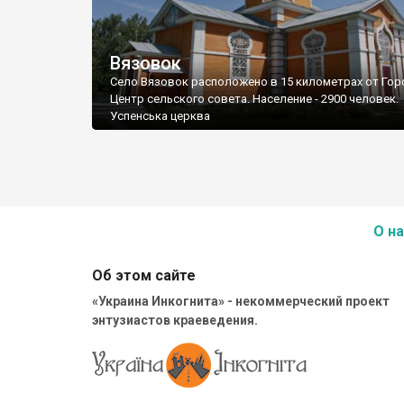
Вязовок
Село Вязовок расположено в 15 километрах от Гор
Центр сельского совета. Население - 2900 человек.
Успенська церква
О на
Об этом сайте
«Украина Инкогнита» - некоммерческий проект
энтузиастов краеведения.