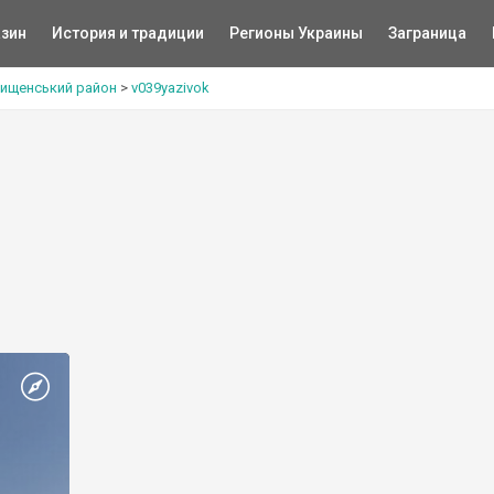
зин
История и традиции
Регионы Украины
Заграница
ищенський район
>
v039yazivok