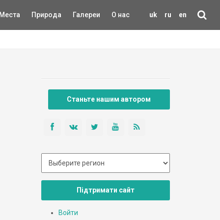
Места
Природа
Галереи
О нас
uk
ru
en
Станьте нашим автором
Підтримати сайт
Войти