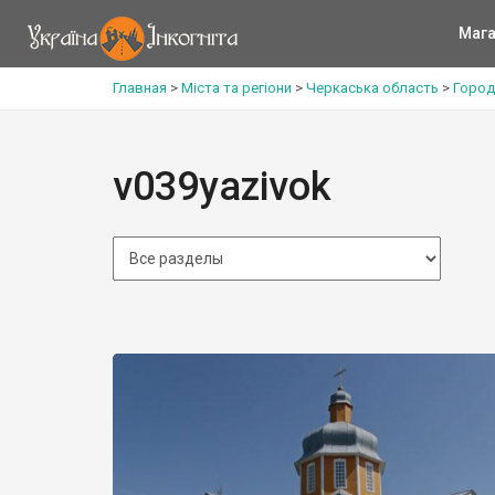
Мага
Главная
>
Міста та регіони
>
Черкаська область
>
Город
v039yazivok