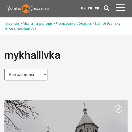
uk
ru
en
Главная
>
Міста та регіони
>
Черкаська область
>
kam039yanskyi-
raion
>
mykhailivka
mykhailivka