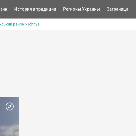
зин
История и традиции
Регионы Украины
Заграница
янський район
>
ichnya