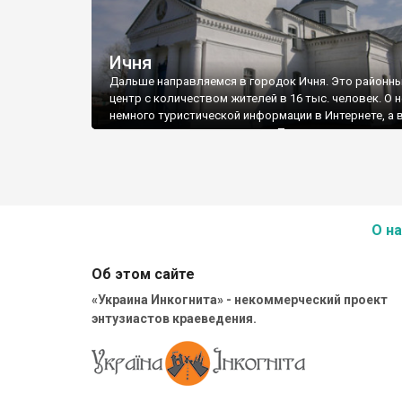
Ичня
Дальше направляемся в городок Ичня. Это районн
центр с количеством жителей в 16 тыс. человек. О 
немного туристической информации в Интернете, а 
путеводителях ее совсем нет. Поэтому туристы сюд
ездят. Но зря. Мы в этом сами убедились.
О на
Об этом сайте
«Украина Инкогнита» - некоммерческий проект
энтузиастов краеведения.