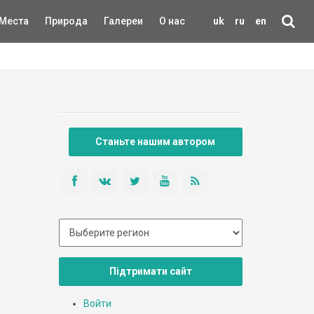
Места
Природа
Галереи
О нас
uk
ru
en
Станьте нашим автором
Підтримати сайт
Войти