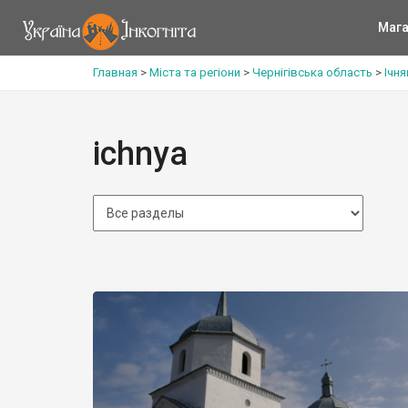
Мага
Главная
>
Міста та регіони
>
Чернігівська область
>
Ічн
ichnya