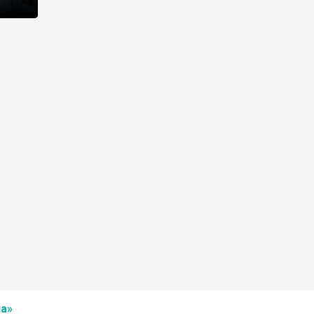
не
а»