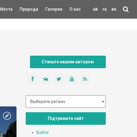
Места
Природа
Галереи
О нас
uk
ru
en
Станьте нашим автором
Підтримати сайт
Войти