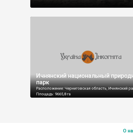
Ичнянский национальный природ
парк
Расположение: Черниговская область, Ичнянский р
Площадь: 9665,8 га
Подчинение: Министерство охраны окружающего
природного среды Украины
Почтовый адрес: 16703, Черниговская обл., Ичнянски
г. Ичня, ул. Ленина, 23
Тел./факс: 8 (04633) 5-51-75; 2-52-95
Е-mail: ichn_park@cg.ukrtel.net
О на