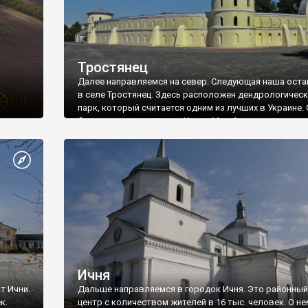
Тростянец
Далее направляемся на север. Следующая наша оста
в селе Тростянец. Здесь расположен дендрологичес
парк, который считается одним из лучших в Украине. 
был создан на средства Ивана Михайловича
Скоропадского - потомка гетманского рода. В 1833 го
построил здесь большой деревянный дворец с флиг
и хозяйственными зданиями. Через год в долине реки
Тростянец и двух больших прилегающих балках был
заложен парк.
Ичня
т Ични.
Дальше направляемся в городок Ичня. Это районный
к.
центр с количеством жителей в 16 тыс. человек. О не