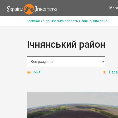
Мага
Главная
>
Чернігівська область
>
Ічнянський район
Ічнянський район
Ічня
Пара