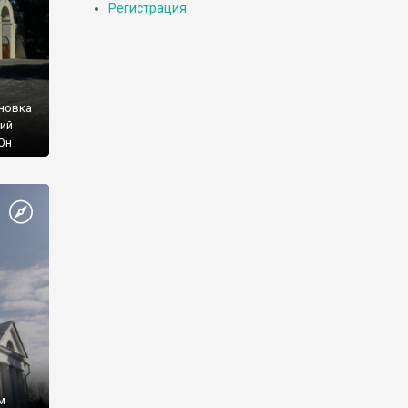
Регистрация
новка
кий
Он
ду он
елями
м