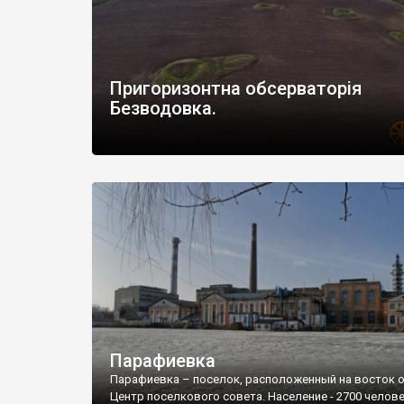
Пригоризонтна обсерваторія
Безводовка.
Парафиевка
Парафиевка – поселок, расположенный на восток о
Центр поселкового совета. Население - 2700 челове