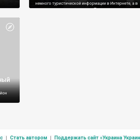
немного туристической информации в Интернете, а в
путеводителях ее совсем нет. Поэтому туристы сюда 
ездят. Но зря. Мы в этом сами убедились.
ный
айон
й р-н,
с
Стать автором
Поддержать сайт «Украина Украин