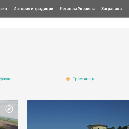
зин
История и традиции
Регионы Украины
Заграница
фіївка
Тростянець