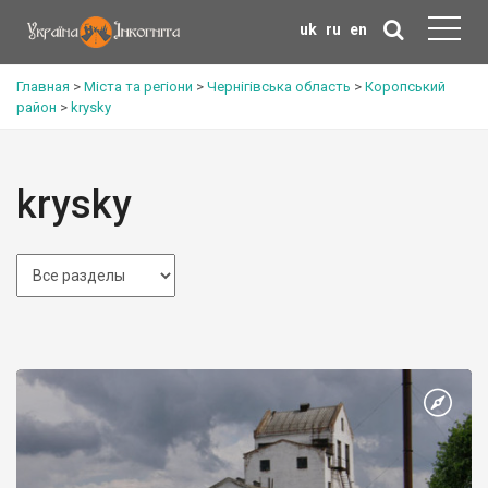
uk
ru
en
Главная
>
Міста та регіони
>
Чернігівська область
>
Коропський
район
>
krysky
krysky