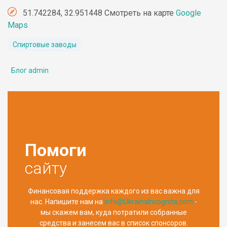
51.742284, 32.951448 Смотреть на карте
Google
Maps
Спиртовые заводы
Блог admin
Помоги
сайту
Финансовая поддержка каждого из вас важна для
нас. Напишите нам на
info@UkrainaIncognita.com
-
мы скажем вам, куда потратили собранные
средства и занесем вас в список спонсоров.