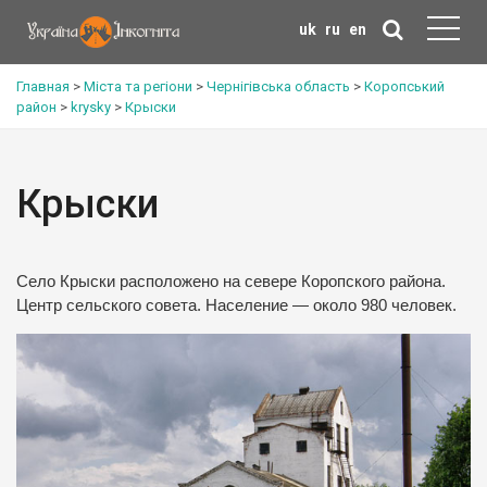
uk
ru
en
Главная
>
Міста та регіони
>
Чернігівська область
>
Коропський
район
>
krysky
>
Крыски
Крыски
Село Крыски расположено на севере Коропского района.
Центр сельского совета. Население — около 980 человек.