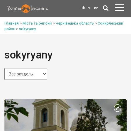
uk
ru
en
Главная
>
Міста та регіони
>
Чернівецька область
>
Сокирянський
район
>
sokyryany
sokyryany