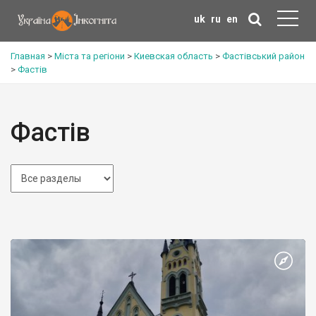
uk
ru
en
Главная
>
Міста та регіони
>
Киевская область
>
Фастівський район
>
Фастів
Фастів