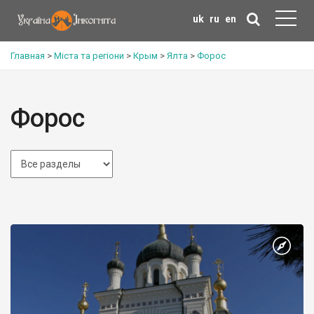
uk
ru
en
Главная
>
Міста та регіони
>
Крым
>
Ялта
>
Форос
Форос