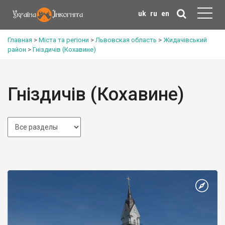
uk
ru
en
Главная
>
Міста та регіони
>
Львовская область
>
Жидачівський
район
>
Гніздичів (Кохавине)
Гніздичів (Кохавине)