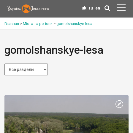
uk
ru
en
Главная
>
Міста та регіони
>
gomolshanskye-lesa
gomolshanskye-lesa