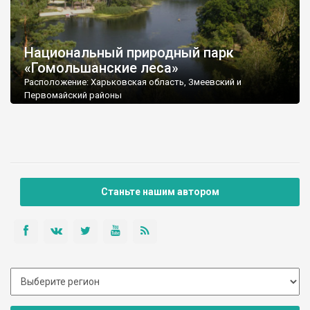
Национальный природный парк
«Гомольшанские леса»
Расположение: Харьковская область, Змеевский и
Первомайский районы
Площадь: 14314,8 га
Подчинение: Государственный комитет лесного хозяйства
Украины
Почтовый адрес: 63436, Харьковская обл., Змеевский р-н, с.
Задонецкое, ул. Курортная, 156
Тел./факс: (05747) 3-09-60
E-mail: gomolsha@yandex.ru
Станьте нашим автором