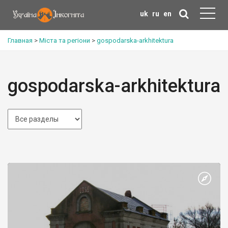
uk
ru
en
Главная
>
Міста та регіони
>
gospodarska-arkhitektura
gospodarska-arkhitektura