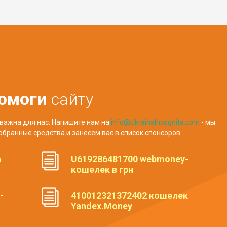
омоги
сайту
важна для нас. Напишите нам на
info@UkrainaIncognita.com
- мы
обранные средства и занесем вас в список спонсоров.
а
U619286481700 webmoney-
кошелек в грн
-
410012321372402 кошелек
Yandex.Money