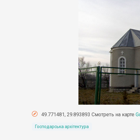
49.771481, 29.893893 Смотреть на карте
G
Господарська архітектура