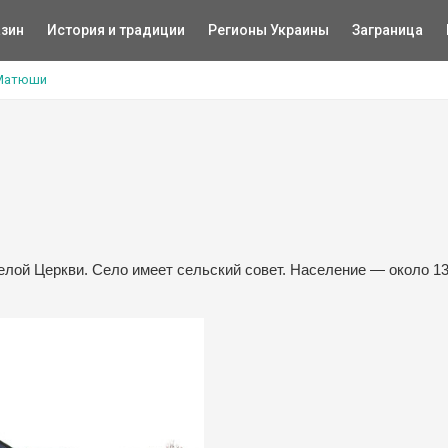
зин
История и традиции
Регионы Украины
Заграница
Матюши
елой Церкви. Село имеет сельский совет. Население — около 1