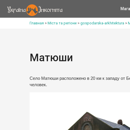
Мага
Главная
>
Міста та регіони
>
gospodarska-arkhitektura
>
Матюши
Село Матюши расположено в 20 км к западу от Б
человек.