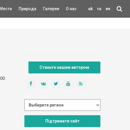
Места
Природа
Галереи
О нас
uk
ru
en
Станьте нашим автором
300
Підтримати сайт