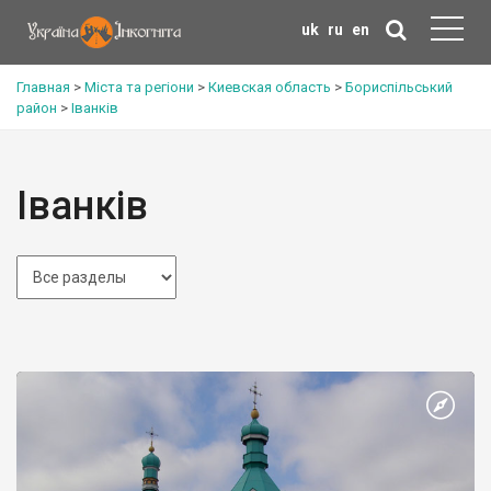
uk
ru
en
Главная
>
Міста та регіони
>
Киевская область
>
Бориспільський
район
>
Іванків
Іванків