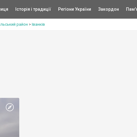
ниця
Історія і традиції
Регіони України
Закордон
Пам'
ільський район
>
Іванків