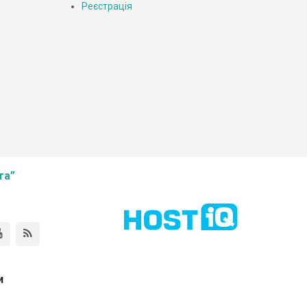
Реєстрація
та”
и