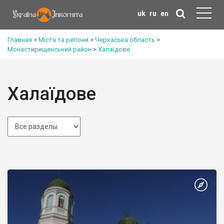
uk
ru
en
Главная
>
Міста та регіони
>
Черкаська область
>
Монастирищенський район
>
Халаїдове
Халаїдове