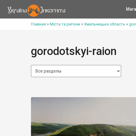
Мага
Главная
>
Міста та регіони
>
Хмельницька область
>
gor
gorodotskyi-raion