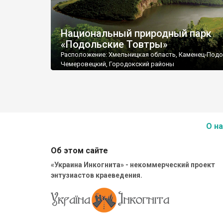
Национальный природный парк
«Подольские Товтры»
Расположение: Хмельницкая область, Каменец-Подо
Чемеровецкий, Городокский районы
Площадь: 261316,0 га
Подчинение: Министерство охраны окружающей
природной среды Украины
Почтовый адрес: 32301, Хмельницкая область, г. Ка
Подольский, площадь Польский рынок, 6.
Тел. (03849) 5-12-70, 2-42-47, факс 5-17-71
О на
E-mail: tovtry@kp.rel.com.ua, tovtry@kp.km.ua
Cайты: www.tovtry.km.ua, http://tovtry.forest.ru,
www.kp.km.ua/tovtry.
Об этом сайте
«Украина Инкогнита» - некоммерческий проект
энтузиастов краеведения.