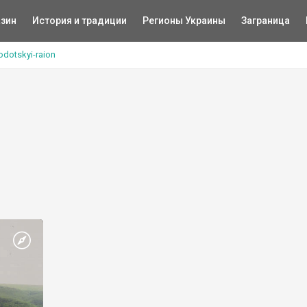
зин
История и традиции
Регионы Украины
Заграница
odotskyi-raion