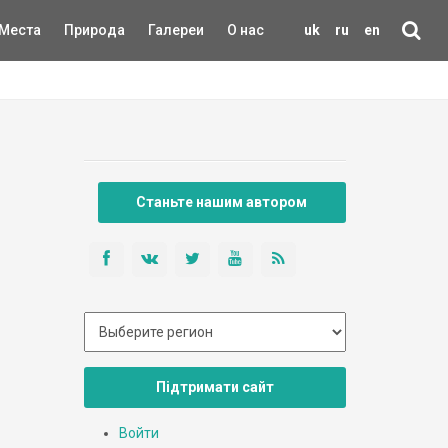
Места
Природа
Галереи
О нас
uk
ru
en
Станьте нашим автором
Підтримати сайт
Войти