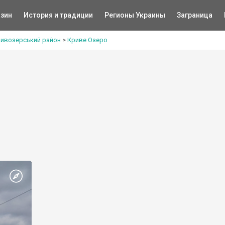
зин
История и традиции
Регионы Украины
Заграница
ивозерський район
>
Криве Озеро