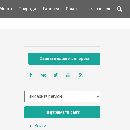
Места
Природа
Галереи
О нас
uk
ru
en
Станьте нашим автором
Підтримати сайт
Войти