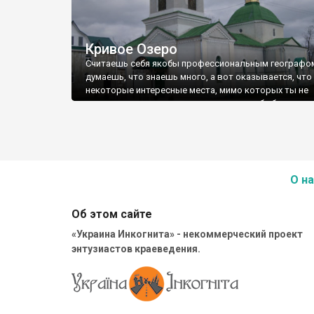
Кривое Озеро
Считаешь себя якобы профессиональным географо
думаешь, что знаешь много, а вот оказывается, что
некоторые интересные места, мимо которых ты не
однократно проезжал, остаются для тебя белым пя
О на
Об этом сайте
«Украина Инкогнита» - некоммерческий проект
энтузиастов краеведения.