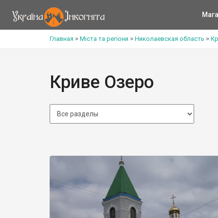
Мага
Главная
>
Міста та регіони
>
Николаевская область
>
Кр
Криве Озеро