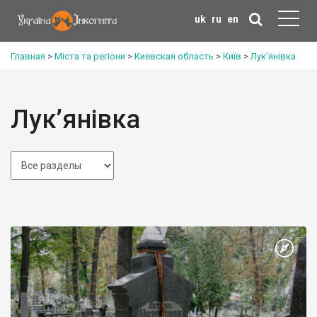
uk
ru
en
Главная
>
Міста та регіони
>
Киевская область
>
Київ
>
Лук’янівка
Лук’янівка