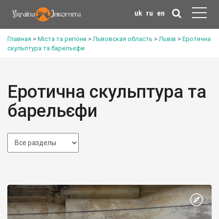
uk
ru
en
Главная
>
Міста та регіони
>
Львовская область
>
Львів
>
Еротична
скульптура та барельєфи
Еротична скульптура та
барельєфи