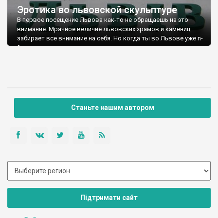
Эротика во львовской скульптуре
В первое посещение Львова как-то не обращаешь на это
внимание. Мрачное величие львовских храмов и камениц
забирает все внимание на себя. Но когда ты во Львове уже n-
й раз - они уже не могут спрятаться за архитектурными
аттракциями. То тут, то там начинают появляться барышни
топлес, или совсем без одежды (честно, это не уловки моего
воображения). Они идут, они повсюду! На крышах, на
фронтонах, на стенах, на площадях, на карнизах. Пусть и
античные героини...
Станьте нашим автором
Підтримати сайт