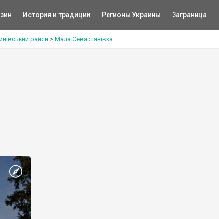
зин
История и традиции
Регионы Украины
Заграница
инівський район
>
Мала Севастянівка