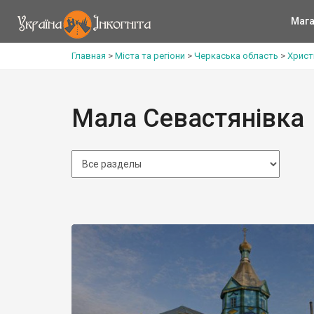
Мага
Главная
>
Міста та регіони
>
Черкаська область
>
Христ
Мала Севастянівка