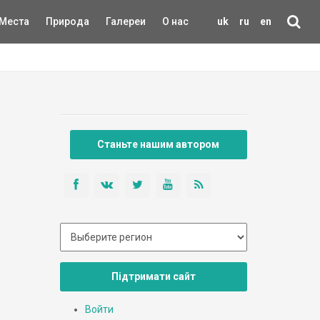
Места
Природа
Галереи
О нас
uk
ru
en
Станьте нашим автором
Підтримати сайт
Войти