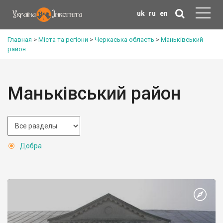
uk
ru
en
Главная
>
Міста та регіони
>
Черкаська область
>
Маньківський
район
Маньківський район
Добра